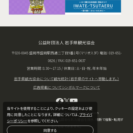
公益財団法人 岩手県観光協会
〒020-0045 盛岡市盛岡駅西通二丁目9番1号（マリオス3F） 電話：019-651-
0626 / FAX：019-651-0637
営業時間：8:30〜17:15 / 休業日：土･日･祝、年末年始
岩手県観光協会について
観光統計（岩手県のサイトへ移動します。）
広告掲載について
シンボルマークについて
当サイトを使用することにより、クッキーの設定および使
Copyright © Iwate Tourism Association
用に同意したことになります。 詳細については、
プライバ
掲載されている情報は、著作権法上認められた場合を除き、無断で複製・転用す
シーポリシー
を参照してください。
ることはできません。
同意する