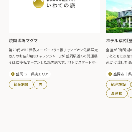
焼肉酒場マグマ
ホテル紫苑【
第23代WBC世界スーパーフライ級チャンピオン佐藤洋太
全室が「御所湖
さんのお店「焼肉チャレンジャー」が 盛岡駅近くの開運橋
いとともに表情
そばに移転オープンした焼肉店です。 地下はスケートボー
泉かけ流しの温
ドパークになっています。
はチャペルもあ
盛岡市
県央エリア
盛岡市
県
利用できます。
観光施設
肉
観光施設
農産物