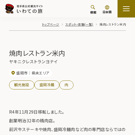
日本語
検索
トップページ
スポット・体験(一覧)
焼肉レストラン米内
焼肉レストラン米内
ヤキニクレストランヨナイ
盛岡市
県央エリア
観光施設
盛岡冷麺
肉
R4年11月29日移転しました。
創業明治32年の精肉店。
前沢牛ステーキや焼肉、盛岡冷麺肉など肉の専門店ならではの