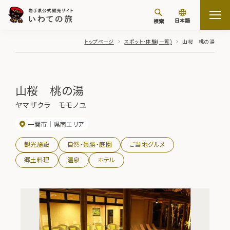
日本語
検索
トップページ
スポット・体験(一覧)
山桜 桃の湯
山桜 桃の湯
ヤマザクラ モモノユ
一関市
県南エリア
観光施設
自然・景勝・庭園
ご当地グルメ
郷土料理
温泉
ホテル