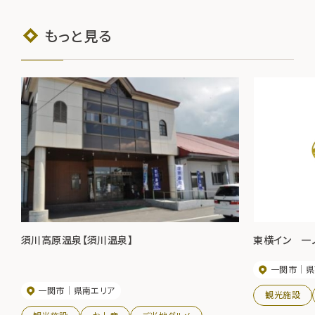
もっと見る
須川高原温泉【須川温泉】
東横イン 一
一関市
県
一関市
県南エリア
観光施設