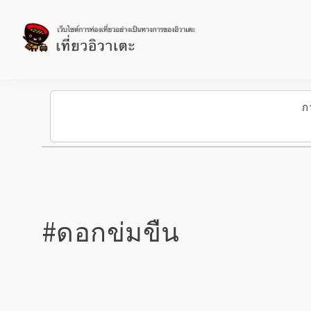
ก
#ดอกข่มขืน