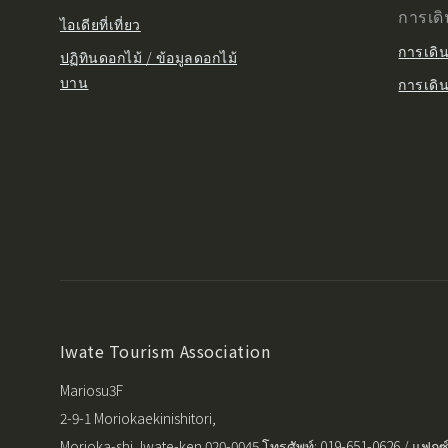
การเด
ไอเดียที่เที่ยว
การเดิ
ปฏิทินดอกไม้ / ข้อมูลดอกไม้
บาน
การเดิ
Iwate Tourism Association
Mariosu3F
2-9-1 Moriokaekinishitori,
Morioka-shi, Iwate-ken 020-0045 โทรศัพท์: 019-651-0626 / แฟกซ์