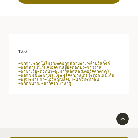
TAG
#ซากุระ
#ฤดูใบไม้ร่วง
#ดอกกุหลาบ
#กะหล่ำปลีสกั๊งค์
#ดอกทานตะวัน
#ไฮเดรนเยีย
#ดอกบัว
#จักรวาล
#อาซาเลีย
#ดอกบัว
#อะมาริลลิสคลัสเตอร์
#คาตาคุริ
#ดอกข่มขืน
#ซาเซ็นโซ
#ฟูจิ
#ลาเวนเดอร์
#ดอกเคมีเลีย
#พลัม
#ม่านตา
#ไอริสญี่ปุ่น
#ปุ่ม
#บัควีท
#ทิวลิป
#กกิตซึบาตะ
#ฮากิ
#ฮามานาสุ