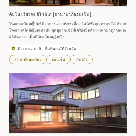
คัปโป เรียวกัง ฮิโรมิเต [ฮานามากิออนเซ็น]
โรงแรมสไตล์ญี่ปุ่นที่มีอาหารและบริการที่เอาใจใส่ซึ่งคุณคาดหวังได้จาก
โรงแรมสไตล์ญี่ปุ่นเท่านั้น ชุดยูกาตะซึ่งมีเครื่องปั้นดินเผาตามฤดูกาลและ
มีสีสันต่างๆ เป็นที่นิยมในหมู่ผู้หญิง
เมืองฮานามากิ
พื้นที่ตอนใต้จังหวัด
สถานที่ท่องเที่ยว
ออนเซ็น
เรียวกัง