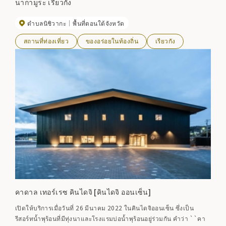
นากามูระ เรียวกัง
ตำบลนิชิวากะ
พื้นที่ตอนใต้จังหวัด
สถานที่ท่องเที่ยว
ของอร่อยในท้องถิ่น
เรียวกัง
คาดาล เทอร์เรซ คินไดจิ [คินไดจิ ออนเซ็น]
เปิดให้บริการเมื่อวันที่ 26 มีนาคม 2022 ในคินไดจิออนเซ็น ซึ่งเป็น
รีสอร์ทน้ำพุร้อนที่มีทุ่งนาและโรงแรมบ่อน้ำพุร้อนอยู่ร่วมกัน คำว่า ``คา