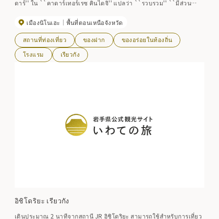
ดาร์'' ใน ``คาดาร์เทอร์เรซ คินไดจิ'' แปลว่า ``รวบรวม'' ``มีส่วน
ร่วม'' และ ``พูดคุย'' ในภาษาท้องถิ่น และสะท้อนถึงความปรารถนาของ
เมืองนิโนเฮะ
พื้นที่ตอนเหนือจังหวัด
เราที่จะให้ที่นี่เป็นสถานที่ ที่คนในท้องถิ่นมารวมตัวกันและนักเดินทางพูด
คุยกันเป็นอันเสร็จสิ้น นอกจากบ่อน้ำพุร้อนและที่พักแล้ว ที่นี่ยังเป็นสถานที่
สถานที่ท่องเที่ยว
ของฝาก
ของอร่อยในท้องถิ่น
ที่ซับซ้อนที่รวบรวมสระว่ายน้ำ ดาดฟ้า และสวนสาธารณะย่านคินไดจิ
เข้าด้วยกัน เพื่อทำให้พื้นที่มีชีวิตชีวา
โรงแรม
เรียวกัง
อิชิโดริยะ เรียวกัง
เดินประมาณ 2 นาทีจากสถานี JR อิชิโดริยะ สามารถใช้สำหรับการเที่ยว