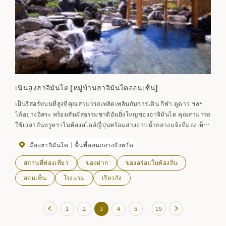
เนินสูงฮาจิมันไต [หมู่บ้านฮาจิมันไตออนเซ็น]
เป็นรีสอร์ทบนที่สูงที่คุณสามารถเพลิดเพลินกับการเดิน กีฬา ดูดาว ฯลฯ
ได้อย่างอิสระ พร้อมสัมผัสธรรมชาติอันยิ่งใหญ่ของฮาจิมันไต คุณสามารถ
ใช้เวลาอันหรูหราในห้องสไตล์ญี่ปุ่นพร้อมอ่างอาบน้ำกลางแจ้งที่มองเห็น
ภูเขาอิวาเตะที่อยู่ตรงหน้าคุณ หรือในอ่างอาบน้ำหินกลางแจ้งสไตล์สวน
เมืองฮาจิมันไต
พื้นที่ตอนกลางจังหวัด
สถานที่ท่องเที่ยว
ของฝาก
ของอร่อยในท้องถิ่น
ออนเซ็น
โรงแรม
เรียวกัง
…
1
2
3
4
5
19