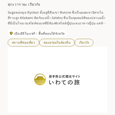
สุกะวารายะ เรียวกัง
Sugawaraya Ryokan ตั้งอยู่ที่ตีนเขา Murone ซึ่งเป็นยอดเขาอิสระใน
ที่ราบสูง Kitakami ติดกับแม่น้ำ Satetsu ซึ่งเป็นขุมสมบัติของปลาแม่น้ำ
ที่นี่เป็นโรงแรมสไตล์ชนบทที่มีห้องพักสไตล์ญี่ปุ่นและอาหารญี่ปุ่น แต่ห้อง
พักทุกห้องสามารถเชื่อมต่ออินเทอร์เน็ตได้ นอกจากนี้ยังมีแผนที่พักที่คุณ
เมืองอิจิโนะเซกิ
พื้นที่ตอนใต้จังหวัด
สามารถสัมผัสประสบการณ์การเล่นร่มร่อนที่ภูเขา Murone ได้อีกด้วย
สถานที่ท่องเที่ยว
ของอร่อยในท้องถิ่น
เรียวกัง