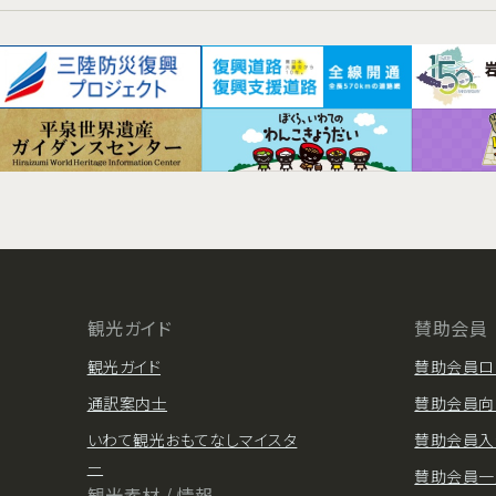
観光ガイド
賛助会員
観光ガイド
賛助会員ロ
通訳案内士
賛助会員向
いわて観光おもてなしマイスタ
賛助会員入
ー
賛助会員一
観光素材 / 情報