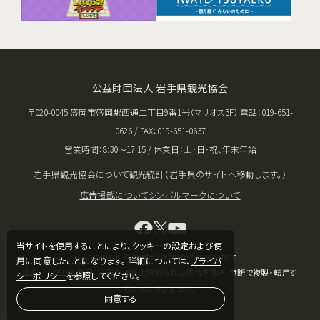
公益財団法人 岩手県観光協会
〒020-0045 盛岡市盛岡駅西通二丁目9番1号（マリオス3F） 電話：019-651-
0626 / FAX：019-651-0637
営業時間：8:30〜17:15 / 休業日：土･日･祝、年末年始
岩手県観光協会について
観光統計（岩手県のサイトへ移動します。）
広告掲載について
シンボルマークについて
当サイトを使用することにより、クッキーの設定および使
Copyright © Iwate Tourism Association
用に同意したことになります。 詳細については、
プライバ
掲載されている情報は、著作権法上認められた場合を除き、無断で複製・転用す
シーポリシー
を参照してください。
ることはできません。
同意する