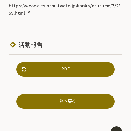
https://www.city.oshu.iwate.jp/kanko/osusume/7/23
59.html
活動報告
PDF
一覧へ戻る