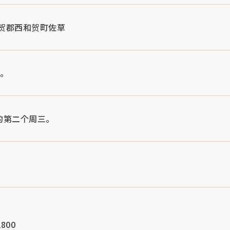
县和贺郡西和贺町佐草
。
的第二个周三。
800