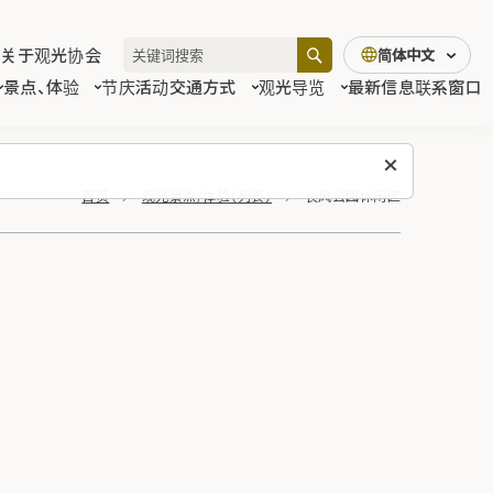
关于观光协会
简体中文
景点、体验
节庆活动
交通方式
观光导览
最新信息
联系窗口
首页
观光景点/体验（列表）
长风公园休闲区