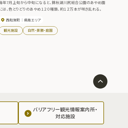
毎年7月上旬から中旬になると、錦秋湖川尻総合公園のあやめ園
には、色とりどりのあやめ１２０種類、約１２万本が咲き乱れる。
西和賀町
県南エリア
観光施設
自然・景勝・庭園
バリアフリー観光情報案内所・
対応施設