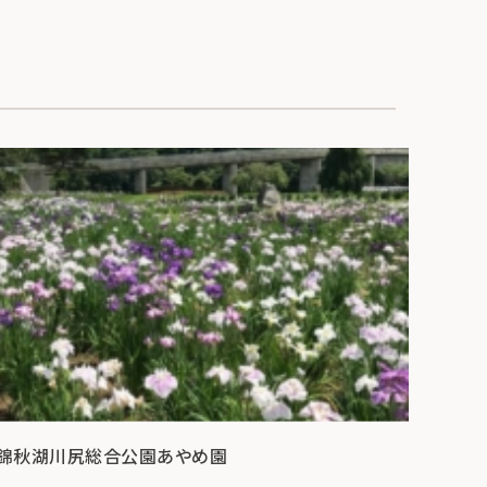
錦秋湖川尻総合公園あやめ園