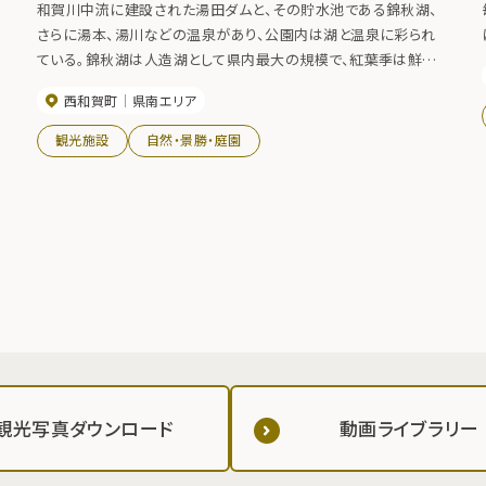
和賀川中流に建設された湯田ダムと、その貯水池である錦秋湖、
さらに湯本、湯川などの温泉があり、公園内は湖と温泉に彩られ
ている。錦秋湖は人造湖として県内最大の規模で、紅葉季は鮮や
かな錦模様を湖面に映し、国道107号線は、絶好のドライブコー
西和賀町
県南エリア
ス。紅葉の見頃 10月上旬～10月下旬
観光施設
自然・景勝・庭園
観光写真ダウンロード
動画ライブラリー