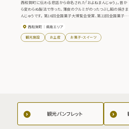
西和賀町に伝わる悲話から命名された「およねまんじゅう」。昔か
ら変わらぬ製法で作った、薄皮のクルミがのったつぶし餡の焼きま
んじゅうです。 第16回全国菓子大博覧会受賞、第22回全国菓子大
博覧会受賞。
西和賀町
県南エリア
観光施設
お土産
お菓子・スイーツ
観光パンフレット