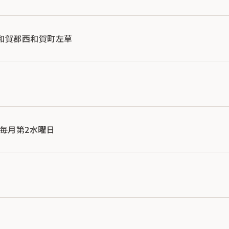
手県和賀郡西和賀町左草
、毎月第2水曜日