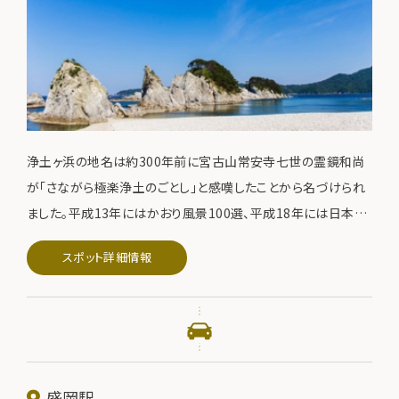
浄土ヶ浜の地名は約300年前に宮古山常安寺七世の霊鏡和尚
が「さながら極楽浄土のごとし」と感嘆したことから名づけられ
ました。平成13年にはかおり風景100選、平成18年には日本の
快水浴場百選 海の部特選に選定されています。
スポット詳細情報
盛岡駅