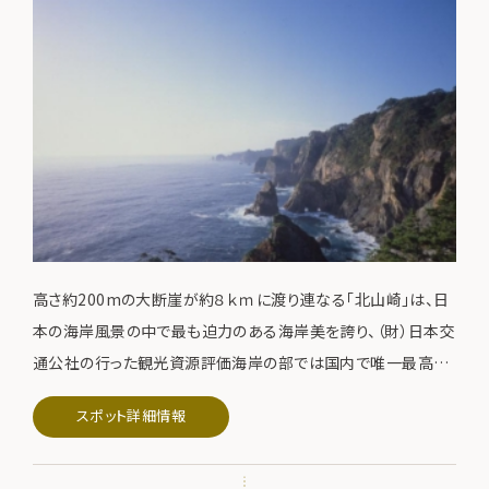
高さ約200mの大断崖が約８ｋｍに渡り連なる「北山崎」は、日
本の海岸風景の中で最も迫力のある海岸美を誇り、（財）日本交
通公社の行った観光資源評価海岸の部では国内で唯一最高評
価の「特Ａ級」に認定された名実ともに日本一の海岸美です。一
スポット詳細情報
生のうちに一度は訪れたい観光地として、多くの観光客が訪れ
ています。