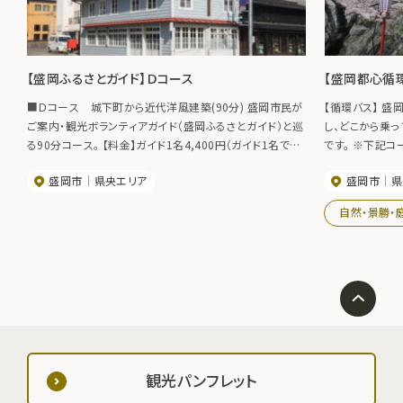
【盛岡ふるさとガイド】Ｄコース
【盛岡都心循
■Ｄコース 城下町から近代洋風建築(90分) 盛岡市民が
【循環バス】 
ご案内・観光ボランティアガイド（盛岡ふるさとガイド）と巡
し、どこから乗
る90分コース。 【料金】ガイド1名4,400円（ガイド1名で10
です。 ※下記コース内容
名様までご案内可） ※料金に含まれない費用がございます
9:00～、左回り
盛岡市
県央エリア
盛岡市
県
ので、ご確認の上ご利用下さい。 【お問合せ先】（公財）盛岡
車料金】 大人1
観光コンベンション協会 TEL019-604-3305 FAX019-
券】 大人350円
自然・景勝・
653-4422 ◆盛岡ふるさとガイド◆ ※詳細はお問い合わ
岩手県交通㈱ TE
せください。
ームページはこ
観光パンフレット