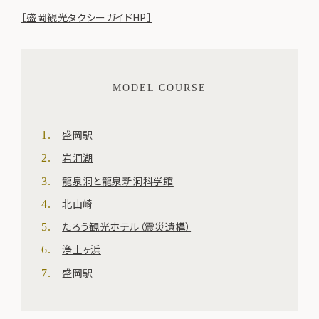
［盛岡観光タクシーガイドHP］
MODEL COURSE
盛岡駅
岩洞湖
龍泉洞と龍泉新洞科学館
北山崎
たろう観光ホテル（震災遺構）
浄土ヶ浜
盛岡駅