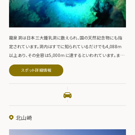
龍泉洞は日本三大鍾乳洞に数えられ、国の天然記念物にも指
定されています。洞内はすでに知られているだけでも4,088ｍ
以上あり、その全容は5,000ｍに達するといわれています。ま
た、奥から湧き出る清水が数箇所にわたって地底湖を形成して
スポット詳細情報
おり、中でも第3地底湖は水深98ｍで、世界有数の透明度を誇
っています。研ぎ澄まされた大自然の息吹を秘めるドラゴンブル
ーの湖水は洞内の無数の鍾乳石とともに幻想的な世界へいざ
ないます。
北山崎