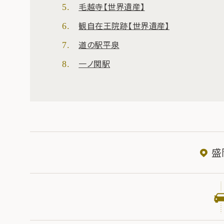
毛越寺【世界遺産】
観自在王院跡【世界遺産】
道の駅平泉
一ノ関駅
盛