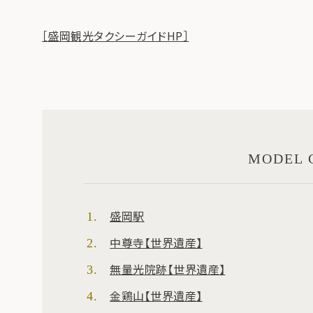
［盛岡観光タクシーガイドHP］
MODEL 
盛岡駅
中尊寺【世界遺産】
無量光院跡【世界遺産】
金鶏山【世界遺産】