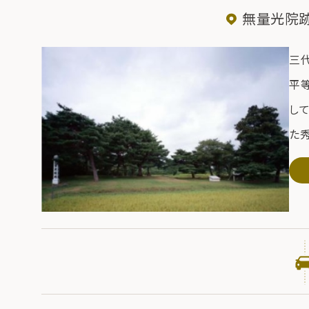
無量光院跡
三
平等
し
た
すが
う
と
て
大