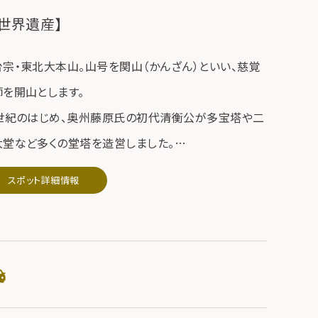
世界遺産】
台宗・東北大本山。山号を関山（かんざん）といい、慈覚
師を開山とします。
2世紀のはじめ、奥州藤原氏の初代清衡公が多宝塔や二
大堂など多くの堂塔を造営しました。
の趣旨は前九年役・後三年役という長い戦乱で亡くなっ
スポット詳細情報
人々の霊をなぐさめ、仏国土を建築するものでした。
4世紀に惜しくも堂塔は焼失しましたが、いまなお金色堂
じめ3000余点の国宝や重要文化財を伝える平安美術
庫です。