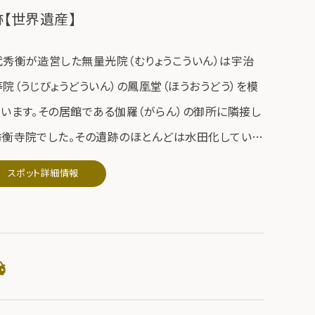
【世界遺産】
代秀衡が造営した無量光院（むりょうこういん）は宇治
院（うじびょうどういん）の鳳凰堂（ほうおうどう）を模
ています。その居館である伽羅（がらん）の御所に隣接し
秀衡寺院でした。その遺跡のほとんどは水田化していま
、現在でも池跡（いけあと）・中島（なかじま）・堂礎（ど
スポット詳細情報
そ）が残っています。昭和２７年の発掘調査の結果による
、東西に走る伽藍の軸線が東門・橋・中島・橋堂を貫い
、その先に金鶏山（きんけいざん）が望まれるという、壮
な寺院であったことが知られています。