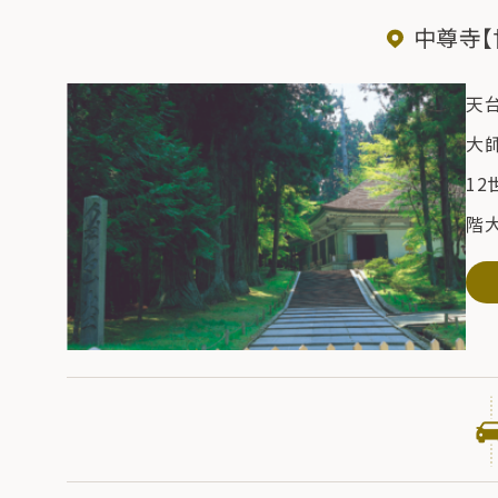
中尊寺【
天
大
1
階
そ
た
1
は
の宝