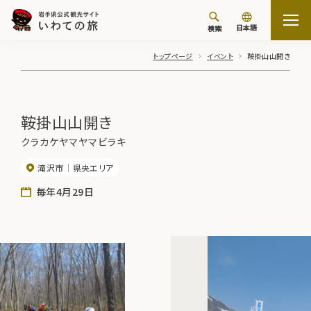
日本語
検索
トップページ
イベント
鞍掛山山開き
鞍掛山山開き
クラカケヤマヤマビラキ
滝沢市
県央エリア
毎年4月29日