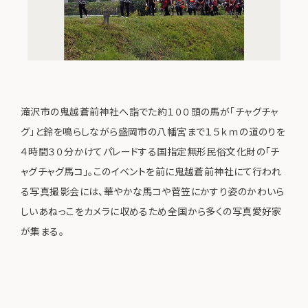
滝沢市の鬼越蒼前神社へ詣でた約１００頭の馬が「チャグチャ
グ」と鈴を鳴らしながら盛岡市の八幡宮まで１５ｋｍの道のりを
４時間３０分かけてパレードする国指定無形民俗文化財の「チ
ャグチャグ馬コ」。このイベントを前に鬼越蒼前神社にて行われ
る写真撮影会には、華やかな馬コや菅笠にかすり姿のかわいら
しいあねっこをカメラに収めるため全国から多くの写真愛好家
が集まる。