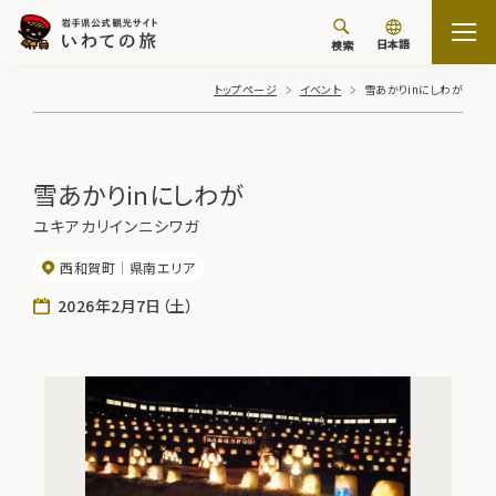
日本語
検索
トップページ
イベント
雪あかりinにしわが
雪あかりinにしわが
ユキアカリインニシワガ
西和賀町
県南エリア
2026年2月7日（土）