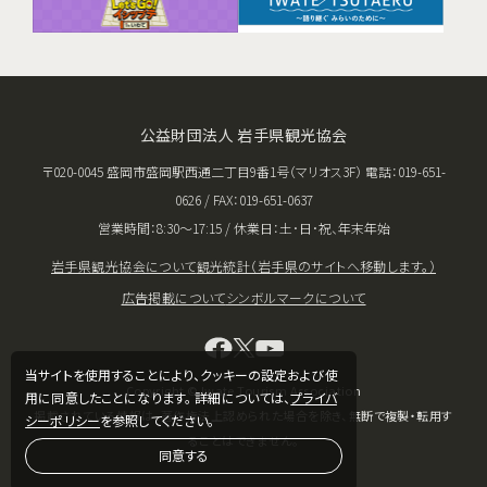
公益財団法人 岩手県観光協会
〒020-0045 盛岡市盛岡駅西通二丁目9番1号（マリオス3F） 電話：019-651-
0626 / FAX：019-651-0637
営業時間：8:30〜17:15 / 休業日：土･日･祝、年末年始
岩手県観光協会について
観光統計（岩手県のサイトへ移動します。）
広告掲載について
シンボルマークについて
当サイトを使用することにより、クッキーの設定および使
Copyright © Iwate Tourism Association
用に同意したことになります。 詳細については、
プライバ
掲載されている情報は、著作権法上認められた場合を除き、無断で複製・転用す
シーポリシー
を参照してください。
ることはできません。
同意する