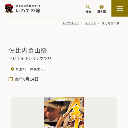
日本語
検索
トップページ
イベント
佐比内金山祭
佐比内金山祭
サヒナイキンザンマツリ
紫波町
県央エリア
毎年8月14日