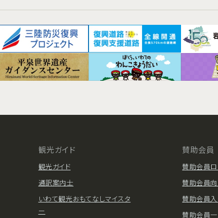
観光ガイド
賛助会員
観光ガイド
賛助会員ロ
通訳案内士
賛助会員向
いわて観光おもてなしマイスタ
賛助会員入
ー
賛助会員一