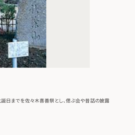
生誕日までを佐々木喜善祭とし、偲ぶ会や昔話の披露