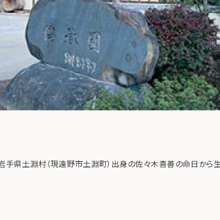
、岩手県土淵村（現遠野市土淵町）出身の佐々木喜善の命日から