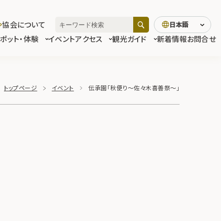
協会について
日本語
スポット・体験
イベント
アクセス
観光ガイド
新着情報
お問合せ
トップページ
イベント
伝承園「秋便り～佐々木喜善祭～」