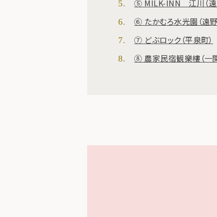
⑤ MILK-INN 江川（
⑥ たかむろ水光園（遠野
⑦ どぶロック（平泉町）
⑧ 農家民宿観樂樓（一