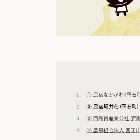
① 民宿なかがわ（雫石
② 民宿坂井荘（雫石町）
③ 西和賀産業公社（西
④ 農事組合法人 宮守