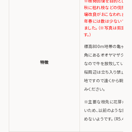
※樹勢回復を目的として、2
秋に枯れ枝などの伐採・剪
壌改良がおこなわれました。
年春には数は少ないです
ました。（※写真は剪定前
す。）
標高800m地帯の亀ヶ森
角にあるオオヤマザクラ。
特徴
なので牛を放牧しています
桜周辺は立ち入り禁止です
地ですので遠くから眺めて
みください。
※主要な枝先に花芽が見
いため、以前のような開花
めないようです。（R5.4.2