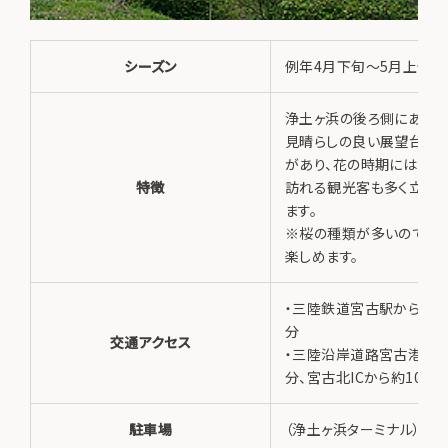
シーズン
例年4月下旬～5月上旬
浄土ヶ浜の後ろ側にある
見晴らしの良い展望台や
があり、花の時期には浄土
特徴
訪れる観光客も多く立ち寄
ます。
※桜の種類が多いので長
楽しめます。
・三陸鉄道宮古駅からタク
分
交通アクセス
・三陸沿岸道路宮古港IC
分、宮古北ICから約10分
駐車場
（浄土ヶ浜ターミナル）15