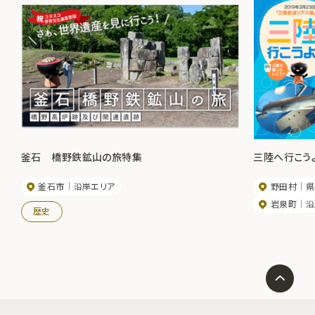
釜石 橋野鉄鉱山の旅特集
三陸へ行こう
釜石市
沿岸エリア
野田村
県
岩泉町
沿
歴史