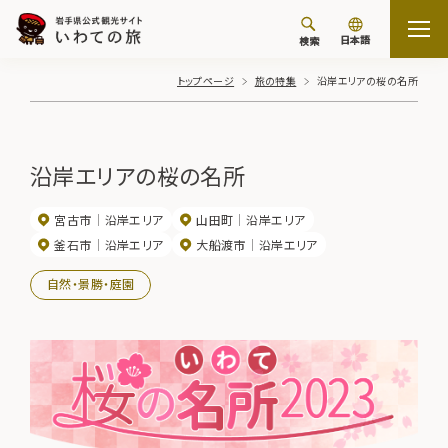
日本語
検索
トップページ
旅の特集
沿岸エリアの桜の名所
沿岸エリアの桜の名所
宮古市
沿岸エリア
山田町
沿岸エリア
釜石市
沿岸エリア
大船渡市
沿岸エリア
自然・景勝・庭園