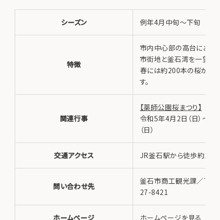
シーズン
例年4月中旬～下旬
市内中心部の高台にある
市街地と釜石湾を一望でき
特徴
春には約200本の桜が咲
す。
【薬師公園桜まつり】
関連行事
令和5年4月2日（日）～4月
（日）
交通アクセス
JR釜石駅から徒歩約10分
釜石市商工観光課／TEL 0
問い合わせ先
27-8421
ホームページ
ホームページを見る