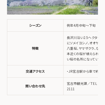
シーズン
例年4月中旬〜下旬
長沢川沿い2.5ヘクター
にソメイヨシノ、オオヤマザ
特徴
八重桜、ヤマザクラ、など合
本近くの桜が植えられてい
い桜の名所になっています
交通アクセス
・JR宮古駅から車で約15
宮古市観光課／TEL 0193
問い合わせ先
2111