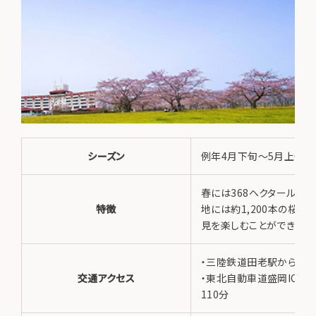
シーズン
例年4月下旬～5月上旬
春には368ヘクタールの
特徴
地には約1,200本の桜が
見を楽しむことができます
・三陸鉄道田老駅から車で
交通アクセス
・東北自動車道盛岡ICか
110分