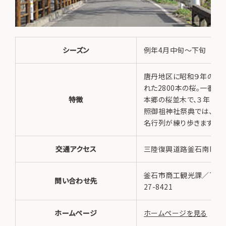
シーズン
例年4月中旬～下旬
唐丹地区に昭和９年の春
れた2800本の桜。一番の
特徴
本郷の桜並木で、３年に一
照御祖神社祭典では、桜
名行列が練り歩きます。
交通アクセス
三陸復興道路釜石南ICか
釜石市商工観光課／TEL 0
問い合わせ先
27-8421
ホームページ
ホームページを見る