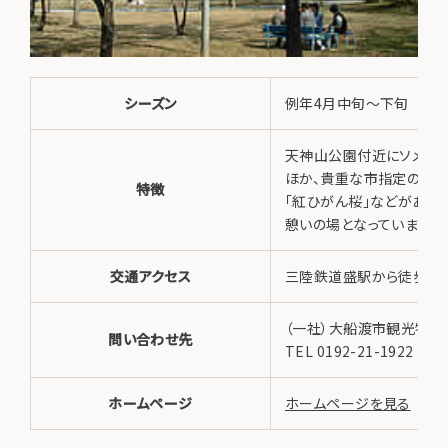
シーズン
例年4月中旬～下旬
天神山公園付近にソメイヨ
ほか、貴重な市指定の天
特徴
「紅ひがん桜」などがあり
憩いの場となっています。
交通アクセス
三陸鉄道盛駅から徒歩約1
（一社）大船渡市観光物産
問い合わせ先
TEL 0192-21-1922
ホームページ
ホームページを見る