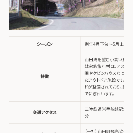
シーズン
例年4月下旬～5月上旬
山田湾を望む小高い丘に
越家族旅行村は、アスレチ
園やケビンハウスなど設備
特徴
たアウトドア施設です。桜
ドが整備されており、多く
でにぎわいます。
三陸鉄道岩手船越駅から
交通アクセス
分
（一社）山田町観光協会／T