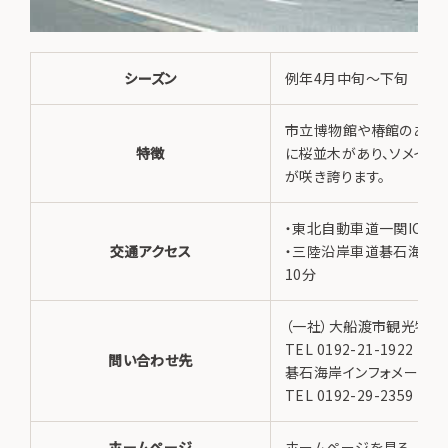
シーズン
例年4月中旬～下旬
市立博物館や椿館のあた
特徴
に桜並木があり、ソメイヨ
が咲き誇ります。
・東北自動車道一関ICから
交通アクセス
・三陸沿岸車道碁石海岸I
10分
（一社）大船渡市観光物産
TEL 0192-21-1922
問い合わせ先
碁石海岸インフォメーショ
TEL 0192-29-2359
ホームページ
ホームページを見る