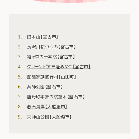
臼木山【宮古市】
長沢川桜づつみ【宮古市】
亀ヶ森の一本桜【宮古市】
グリーンピア三陸みやこ【宮古市】
船越家族旅行村【山田町】
薬師公園【釜石市】
唐丹町本郷の桜並木【釜石市】
碁石海岸【大船渡市】
天神山公園【大船渡市】