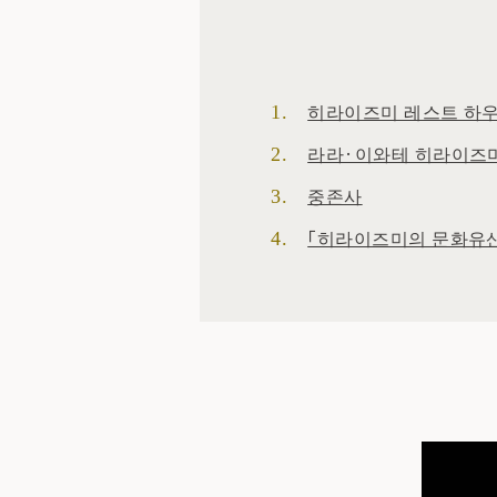
히라이즈미 레스트 하
라라·이와테 히라이즈
중존사
「히라이즈미의 문화유산