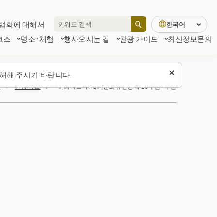
협회에 대해서
한국어
코스
명소·체험
행사
오시는 길
관광 가이드
최신정보
문의
해해 주시기 바랍니다.
지
여행 특집
「히라이즈미」세계문화유산등록 10주년~후편