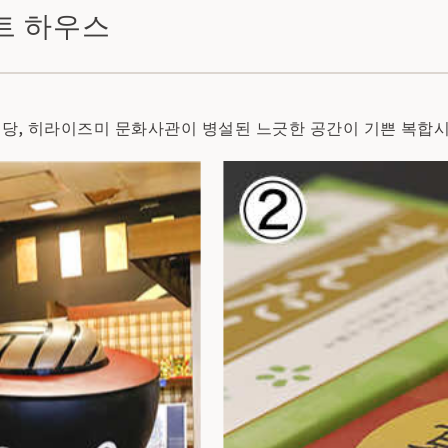
트 하우스
 식당, 히라이즈미 문화사관이 병설된 느긋한 공간이 기쁜 복합