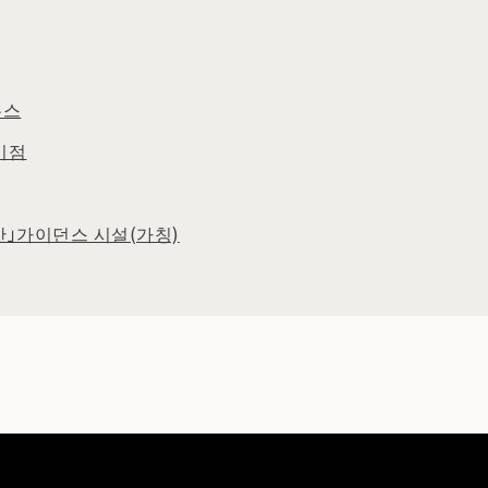
우스
미점
」가이던스 시설(가칭)