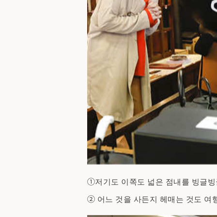
①저기도 이쪽도 넓은 점내를 빙글빙
② 어느 것을 사든지 헤매는 것도 여