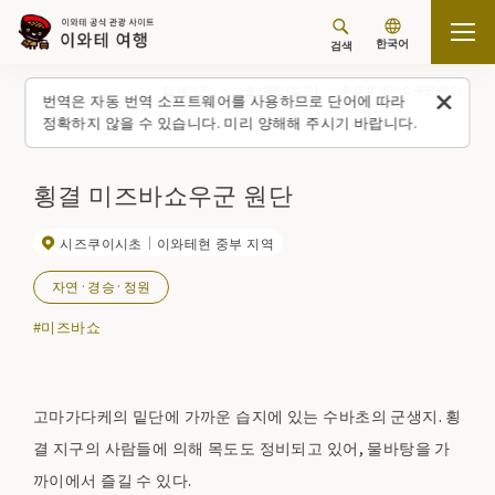
한국어
검색
탑 페이지
스폿・체험(일람)
횡결 미즈바쇼우군 원단
번역은 자동 번역 소프트웨어를 사용하므로 단어에 따라
정확하지 않을 수 있습니다. 미리 양해해 주시기 바랍니다.
횡결 미즈바쇼우군 원단
시즈쿠이시초
이와테현 중부 지역
자연·경승·정원
#미즈바쇼
고마가다케의 밑단에 가까운 습지에 있는 수바초의 군생지. 횡
결 지구의 사람들에 의해 목도도 정비되고 있어, 물바탕을 가
까이에서 즐길 수 있다.