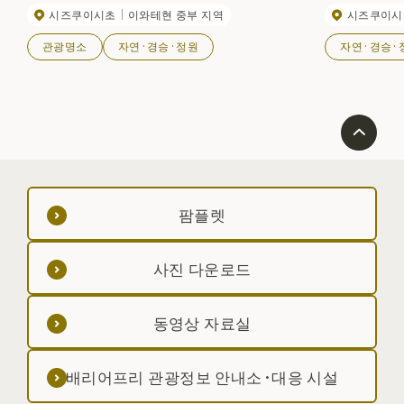
시즈쿠이시초
이와테현 중부 지역
시즈쿠이시
코시 폭포'가 있는데, 암반에서 진녹색의 폭포통으로 떨
로, 전망은 전방
어지는 약 30m 높이의 폭포가 장관이다. 단풍철에는 많
관광명소
자연·경승·정원
자연·경승·
은 사람들로 붐빈다.
팜플렛
사진 다운로드
동영상 자료실
배리어프리 관광정보 안내소·대응 시설