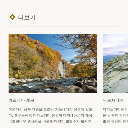
더보기
가쓰네다 계곡
우모자다케
이와테산 남쪽 기슭을 흐르는 가쓰네다강 상류에 있으
타키노가미온천에
며, 겐부동에서 다키노카미 온천까지 약 10km의 계곡.
운 반복의 건각 
너도밤나무 원시림을 비롯해 다양한 활엽수가 펼쳐져 있
출한 형상에 연
어 신록과 단풍이 특히 아름답다. 계곡 안쪽에는 '도리오
어지는 능선 위