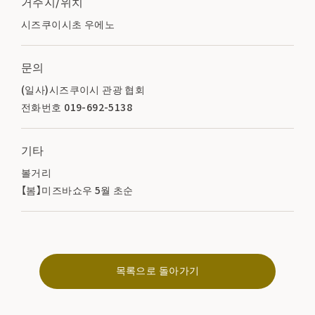
거주지/위치
시즈쿠이시초 우에노
문의
(일사)시즈쿠이시 관광 협회
전화번호 019-692-5138
기타
볼거리
【봄】미즈바쇼우 5월 초순
목록으로 돌아가기