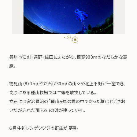
奥州市江刺・遠野・住田にまたがる、標高900mのなだらかな高
原。
物見山（871m）や立石(730m）の山々や北上平野が一望でき、
高原にある種山牧場では牛等を放牧している。
立石には宮沢賢治の「種山ヶ原の雲の中で刈った草はどごさお
いだが忘れだ雨ふる」の碑が建っている。
６月中旬レンゲツツジの群生が見事。