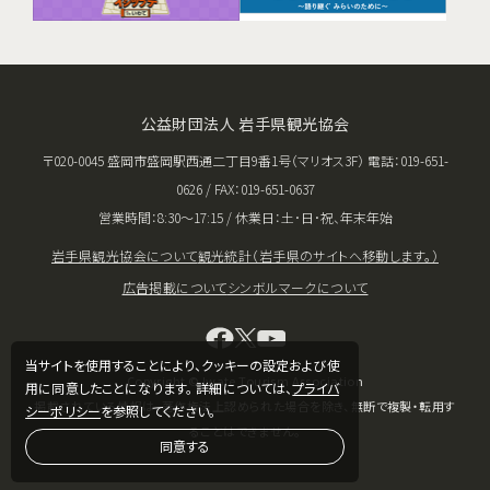
公益財団法人 岩手県観光協会
〒020-0045 盛岡市盛岡駅西通二丁目9番1号（マリオス3F） 電話：019-651-
0626 / FAX：019-651-0637
営業時間：8:30〜17:15 / 休業日：土･日･祝、年末年始
岩手県観光協会について
観光統計（岩手県のサイトへ移動します。）
広告掲載について
シンボルマークについて
当サイトを使用することにより、クッキーの設定および使
Copyright © Iwate Tourism Association
用に同意したことになります。 詳細については、
プライバ
掲載されている情報は、著作権法上認められた場合を除き、無断で複製・転用す
シーポリシー
を参照してください。
ることはできません。
同意する