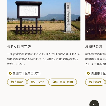
長者ケ原廃寺跡
お物見公園
三条吉次の屋敷跡であるとも、また朝日長者と呼ばれた安
前沢城主の城跡
倍氏の屋敷跡ともいわれている。南門、本堂、西塔の礎石
は県南を代表す
が残っている。
入口まで登る道
がら桜のトンネ
奥州市
県南エリア
奥州市
県
では、ぼんぼり
われます。
観光施設
歴史・文化
自然・景勝・庭園
観光施設