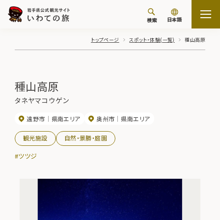
日本語
検索
トップページ
スポット・体験(一覧)
種山高原
種山高原
タネヤマコウゲン
遠野市
県南エリア
奥州市
県南エリア
観光施設
自然・景勝・庭園
#ツツジ