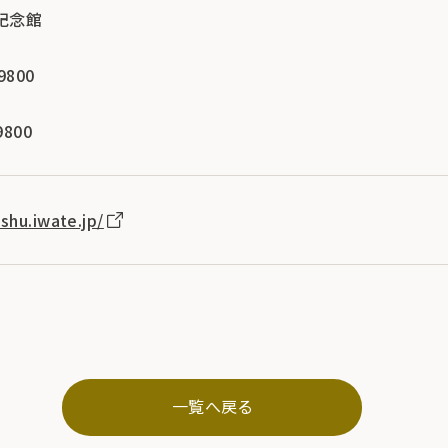
記念館
9800
9800
shu.iwate.jp/
一覧へ戻る