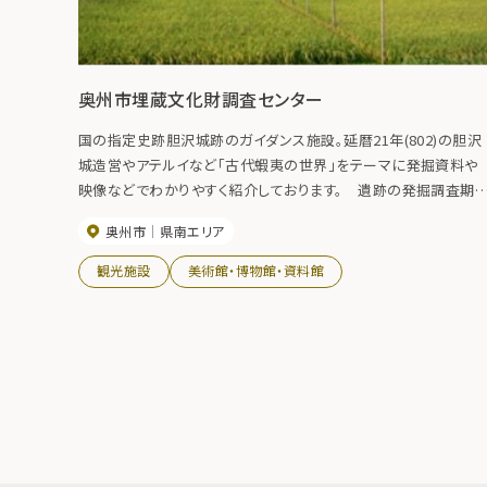
奥州市埋蔵文化財調査センター
国の指定史跡胆沢城跡のガイダンス施設。延暦21年(802)の胆沢
城造営やアテルイなど「古代蝦夷の世界」をテーマに発掘資料や
映像などでわかりやすく紹介しております。 遺跡の発掘調査期
であると共に、古代史や考古学を気軽に学べる施設となっていま
奥州市
県南エリア
す。
観光施設
美術館・博物館・資料館