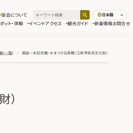
協会について
日本語
スポット・体験
イベント
アクセス
観光ガイド
新着情報
お問合せ
験(一覧)
菊田一夫記念館・おまつり伝承館（江刺市有形文化財）
財）