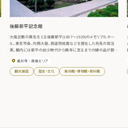
後藤新平記念館
大風呂敷の異名をとる後藤新平(1857～1929)のメモリアルホー
ル。東京市長、内務大臣、鉄道院総裁などを歴任した先見の政治
間
家。館内には新平の幼少時代から晩年に至るまでの縁の品が数多
く展示されています。記念館の隣には新平の十三回忌に記念して
奥州市
県南エリア
贈られた日本で最初の「公民館」である後藤伯記念公民館があり
ます。
観光施設
歴史・文化
美術館・博物館・資料館