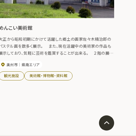
めんこい美術館
大正から昭和初期にかけて活躍した郷土の画家佐々木精治郎の
パステル画を数多く展示。 また、現在活躍中の美術家の作品も
展示しており、気軽に芸術を鑑賞することが出来る。 ２階の展示
室には世界のアゲハチョウの標本が展示されている。
奥州市
県南エリア
観光施設
美術館・博物館・資料館