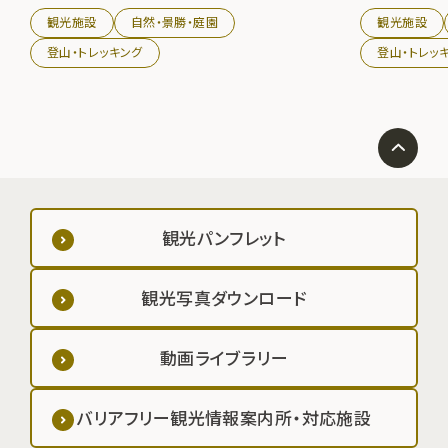
すそには蛇行する北上川がゆったりと流れるさまは、私た
観光施設
自然・景勝・庭園
観光施設
ちにみちのくの季節の移り変わりを静かに伝えてくれます。
5月下旬にはつつじが咲き乱れ、夏には近くの月山キャンプ
登山・トレッキング
登山・トレッ
場からのハイキングも楽しめます。
観光パンフレット
観光写真ダウンロード
動画ライブラリー
バリアフリー観光情報案内所・対応施設