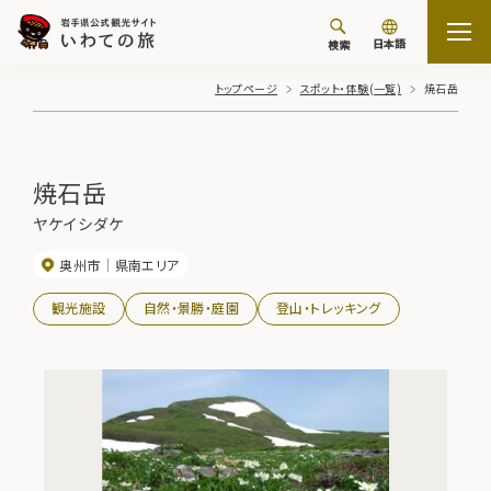
日本語
検索
トップページ
スポット・体験(一覧)
焼石岳
焼石岳
ヤケイシダケ
奥州市
県南エリア
観光施設
自然・景勝・庭園
登山・トレッキング