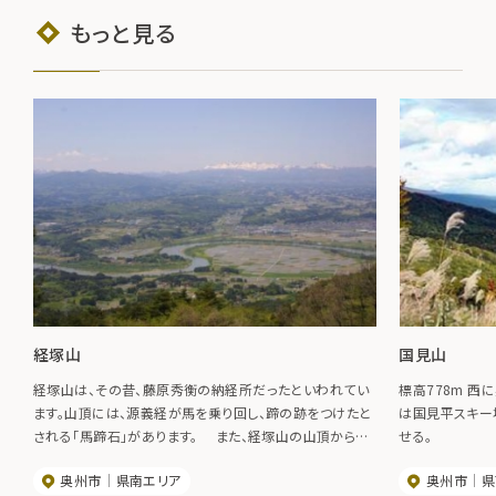
もっと見る
経塚山
国見山
経塚山は、その昔、藤原秀衡の納経所だったといわれてい
標高778m 
ます。山頂には、源義経が馬を乗り回し、蹄の跡をつけたと
は国見平スキー
される「馬蹄石」があります。 また、経塚山の山頂から見
せる。
る景色は本当にすばらしく、遠くに奥羽山脈を置き、そこか
奥州市
県南エリア
奥州市
県
ら広がる胆沢扇状地。そこに点在する静居集落と田園。山