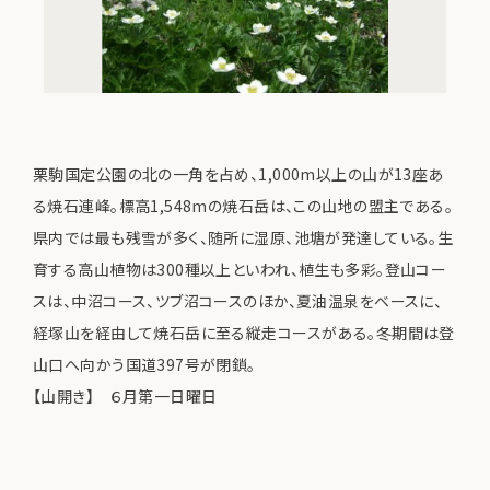
栗駒国定公園の北の一角を占め、1,000m以上の山が13座あ
る焼石連峰。標高1,548mの焼石岳は、この山地の盟主である。
県内では最も残雪が多く、随所に湿原、池塘が発達している。生
育する高山植物は300種以上といわれ、植生も多彩。登山コー
スは、中沼コース、ツブ沼コースのほか、夏油温泉をベースに、
経塚山を経由して焼石岳に至る縦走コースがある。冬期間は登
山口へ向かう国道397号が閉鎖。
【山開き】 ６月第一日曜日