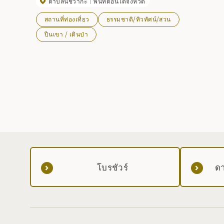
ตำบลนิชิวากะ
พื้นที่ตอนใต้จังหวัด
ไกลๆ และพัดตะกอนอิซาวะที่แผ่ขยายออกไปจากที่นั่น หมู่บ้าน
เงียบสงบและพื้นที่เกษตรกรรมกระจายอยู่ทั่วทั้งพื้นที่ แม่น้ำคิตา
สถานที่ท่องเที่ยว
ธรรมชาติ/ทิวทัศน์/สวน
กามิไหลคดเคี้ยวอย่างช้า ๆ ไปตามเชิงเขา สื่อถึงการเปลี่ยนแปลง
ปีนเขา / เดินป่า
ฤดูกาลของมิจิโนกุให้เราทราบอย่างเงียบ ๆ ดอกกุหลาบพันปีจะ
บานสะพรั่งในช่วงปลายเดือนพฤษภาคม และในฤดูร้อน คุณ
สามารถเพลิดเพลินไปกับการเดินป่าจาก Gassan Campground ที
อยู่ใกล้เคียง
โบรชัวร์
ดา