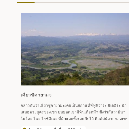
เคียวซึคายามะ
กล่าวกันว่าเคียวซูกายามะเคยเป็นสถานที่ที่ฟูจิวาระ ฮิเดฮิระ นำ
เสนอพระสูตรของเขา บนยอดเขามีหินเกือกม้า ซึ่งว่ากันว่ามินา
โมโตะ โนะ โยชิสึเนะ ขี่ม้าและทิ้งรอยกีบไว้ ทิวทัศน์จากยอดเขา
เคซึกะนั้นงดงามตระการตาอย่างแท้จริง โดยมีเทือกเขาโออุอยู่