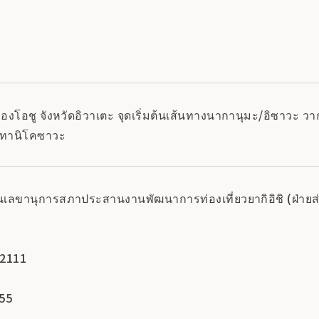
องโอชู จังหวัดอิวาเตะ จุดเริ่มต้นเส้นทางนากานุมะ/อิซาวะ วากา
 ทานิโคซาวะ
ักงานเลขานุการสภาประสานงานพัฒนาการท่องเที่ยวยากิอิชิ (ฝ่
-2111
455