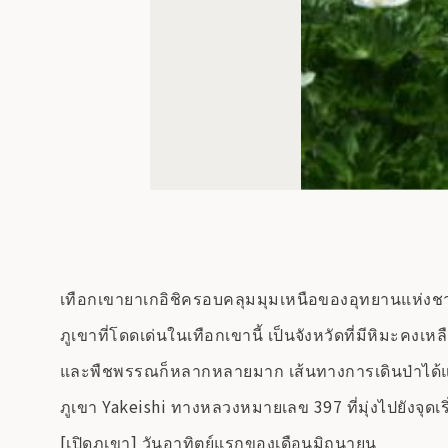
เทือกเขายาเกอิชิครอบคลุมมุมเหนือของอุทยานแห่งชาติค
ภูเขาที่โดดเด่นในเทือกเขานี้ เป็นจังหวัดที่มีหิมะคงเห
และพืชพรรณก็หลากหลายมาก เส้นทางการเดินป่าได้แก่
ภูเขา Yakeishi ทางหลวงหมายเลข 397 ที่มุ่งไปยังจุดเ
[เปิดภูเขา] วันอาทิตย์แรกของเดือนมิถุนายน