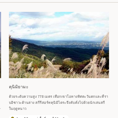
คุนิมิยามะ
ด้วยระดับความสูง 778 เมตร เทือกเขาโอทางทิศตะวันตกและที่รา
บอิซาวะด้านล่าง สกีรีสอร์ทคุนิมิไดระจึงคับคั่งไปด้วยนักเล่นสกี
ในฤดูหนาว