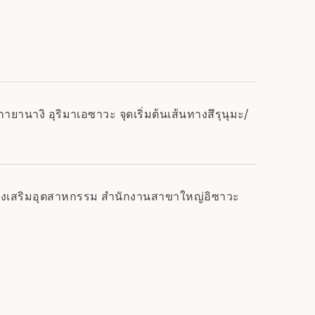
ยานางิ อุริมาเอซาวะ จุดเริ่มต้นเส้นทางสึรุนุมะ/
ายส่งเสริมอุตสาหกรรม สำนักงานสาขาใหญ่อิซาวะ