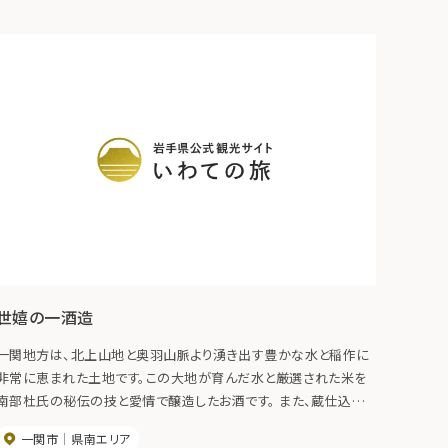
世嬉の一酒造
一関地方は、北上山地と奥羽山脈より湧き出す豊かな水と稲作に
非常に恵まれた土地です。この大地が育んだ水と厳選された米を
南部杜氏の秘伝の技と愛情で醸造したお酒です。 また、蔵仕込み
の「いわて蔵ビール」の製造、カフェや郷土料理や地元の食材を活
一関市
県南エリア
かしたメニューが揃うレストランも併設されています。 【主な商品】