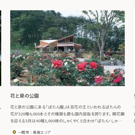
花と泉の公園
,
花と泉の公園にある「ぼたん園」は百花の王といわれるぼたんの
花が320種4,000本とその種類も数も国内屈指を誇ります。 開花期
を迎える5月は40種3,000株のしゃくやくと合わせ「ぼたん・しゃくや
く祭り」が開催されます。 園内の「ぼたんハウス」では、石窯焼きピ
一関市
県南エリア
ザ作り体験、「交流プラザ」ではハーバリウムやテラリウム作り体験