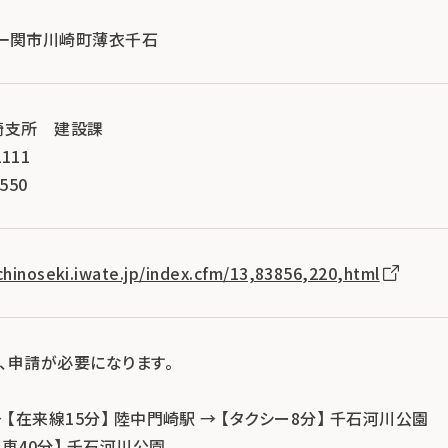
手県一関市川崎町薄衣千石
崎支所 建設課
111
550
ichinoseki.iwate.jp/index.cfm/13,83856,220,html
、申請が必要になります。
→ 【在来線15分】 陸中門崎駅 → 【タクシー8分】 千石河川公園
 【車40分】 千石河川公園