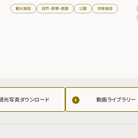
も可能です。 公園内のキッズランド「モーリー」では乳幼児から小
観光施設
自然・景勝・庭園
公園
体験施設
学校低学年を対象とした屋内型の遊び場があり、親子で一緒に楽
しめる施設となっています。 ぼたんハウス脇にはドッグランもあり
ます。
観光写真ダウンロード
動画ライブラリー