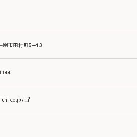
手県一関市田村町５−４２
1144
chi.co.jp/