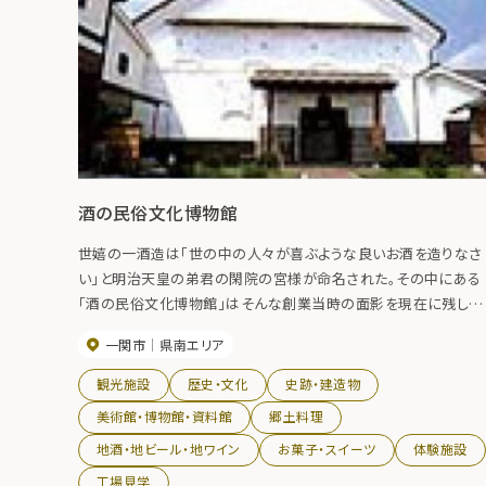
酒の民俗文化博物館
世嬉の一酒造は「世の中の人々が喜ぶような良いお酒を造りなさ
い」と明治天皇の弟君の閑院の宮様が命名された。その中にある
「酒の民俗文化博物館」はそんな創業当時の面影を現在に残して
いる貴重な土蔵からなっています。木造二階建ての土蔵は東北一
一関市
県南エリア
の規模。内部には1,600点を超える酒作りの道具の中から、その
部を展示。その他、酒の神松尾大明神を祀っている杜氏部屋や酒
観光施設
歴史・文化
史跡・建造物
に欠かせない米作りの資料も見ることができる。平成18年には一
美術館・博物館・資料館
郷土料理
関ゆかりの作家十二人を顕彰する「いちのせき文学の蔵」がオー
地酒・地ビール・地ワイン
お菓子・スイーツ
体験施設
プン。
工場見学