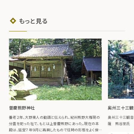
もっと見る
曽慶熊野神社
奥州三十三観
養老２年、大野東人の勧請と伝えられ、紀州熊野大権現の
奥州三十三観音
分霊を祀った社で、もとは上曽慶熊野にあった。現在の本
薩 熊谷至氏 
殿は、延宝７年９月に再興したもので往時の形態をよく保