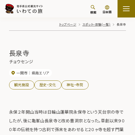
日本語
検索
トップページ
スポット・体験(一覧)
長泉寺
長泉寺
チョウセンジ
一関市
県南エリア
観光施設
歴史・文化
神社・寺院
永保２年開山当時は日輪山蓮華院永保寺という天台宗の寺で
したが、後に亀峯山長泉寺と改め曹洞宗となった。草創以来９０
０年の伝統を持つ古刹で孫末をあわせると２０ヶ寺を超す門葉