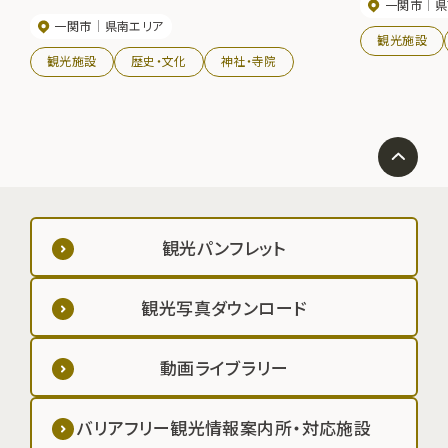
一関市
県
持し、蟇股の意匠、社殿形態の上でも特異な例として注目
一関市
県南エリア
すべき遺構である。本殿は県指定文化財。
観光施設
観光施設
歴史・文化
神社・寺院
観光パンフレット
観光写真ダウンロード
動画ライブラリー
バリアフリー観光情報案内所・対応施設