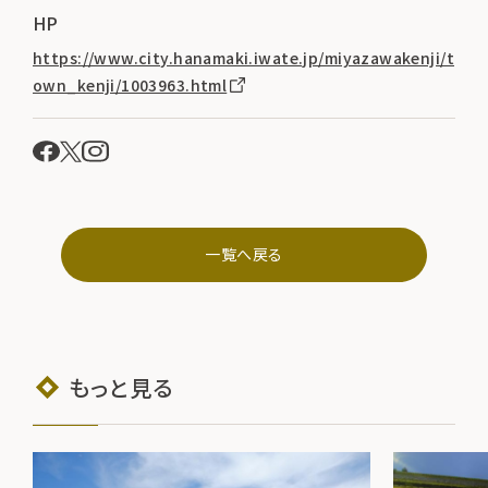
HP
https://www.city.hanamaki.iwate.jp/miyazawakenji/t
own_kenji/1003963.html
一覧へ戻る
もっと見る