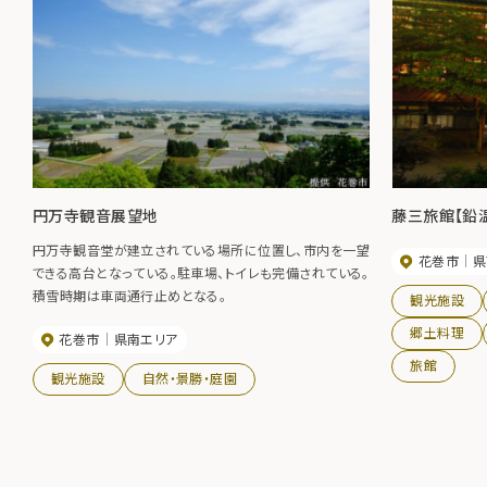
円万寺観音展望地
藤三旅館【鉛
円万寺観音堂が建立されている場所に位置し、市内を一望
花巻市
県
できる高台となっている。駐車場、トイレも完備されている。
積雪時期は車両通行止めとなる。
観光施設
郷土料理
花巻市
県南エリア
旅館
観光施設
自然・景勝・庭園