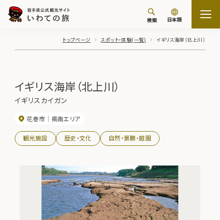
日本語
検索
トップページ
スポット・体験(一覧)
イギリス海岸（北上川）
イギリス海岸（北上川）
イギリスカイガン
花巻市
県南エリア
観光施設
歴史・文化
自然・景勝・庭園