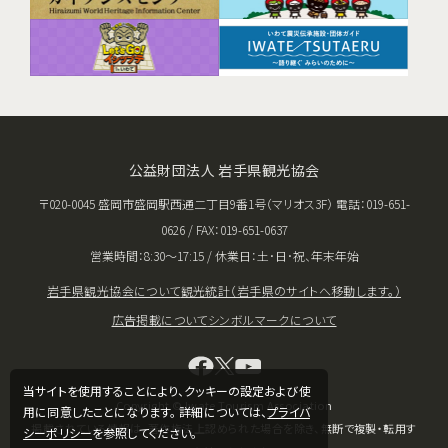
公益財団法人 岩手県観光協会
〒020-0045 盛岡市盛岡駅西通二丁目9番1号（マリオス3F） 電話：019-651-
0626 / FAX：019-651-0637
営業時間：8:30〜17:15 / 休業日：土･日･祝、年末年始
岩手県観光協会について
観光統計（岩手県のサイトへ移動します。）
広告掲載について
シンボルマークについて
当サイトを使用することにより、クッキーの設定および使
Copyright © Iwate Tourism Association
用に同意したことになります。 詳細については、
プライバ
掲載されている情報は、著作権法上認められた場合を除き、無断で複製・転用す
シーポリシー
を参照してください。