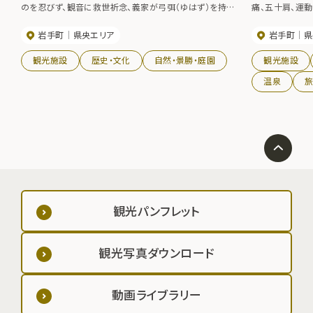
のを忍びず、観音に救世祈念、義家が弓弭（ゆはず）を持っ
痛、五十肩、運
て岩にさしたところ、泉がこんこんと湧き出たと言われ、そ
きます。
岩手町
県央エリア
岩手町
県
の泉は今なお湧き出でて北上川の源泉となっています。※
弓弭（ゆはず）とは弓の両端の弦をかけるところ
観光施設
歴史・文化
自然・景勝・庭園
観光施設
温泉
観光パンフレット
観光写真ダウンロード
動画ライブラリー