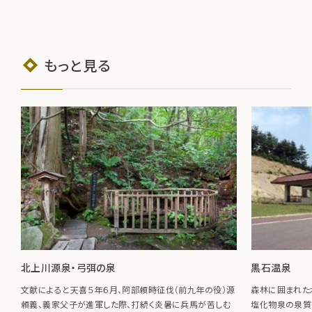
もっと見る
北上川源泉・弓弭の泉
黒石温泉
文献によると天喜５年６月、阿部頼時征伐（前九年の役）源
森林に囲まれた
頼義、義家父子が進軍した際、打続く炎暑に兵馬が苦しむ
塩化物泉の泉質