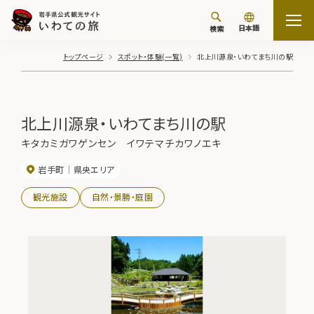
日本語
検索
トップページ
スポット・体験(一覧)
北上川源泉・いわてまち川の駅
北上川源泉・いわてまち川の駅
キタカミガワゲンセン イワテマチカワノエキ
岩手町
県央エリア
観光施設
自然・景勝・庭園