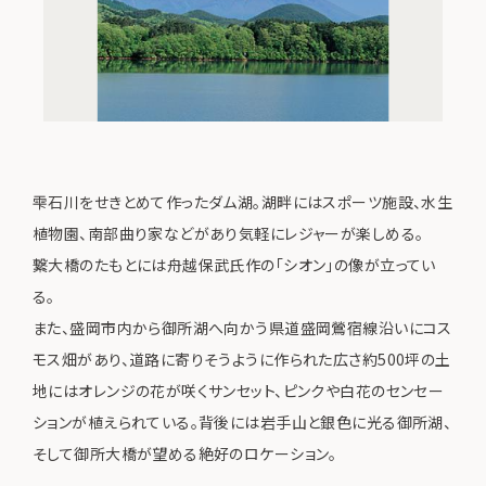
雫石川をせきとめて作ったダム湖。湖畔にはスポーツ施設、水生
植物園、南部曲り家などがあり気軽にレジャーが楽しめる。
繋大橋のたもとには舟越保武氏作の「シオン」の像が立ってい
る。
また、盛岡市内から御所湖へ向かう県道盛岡鶯宿線沿いにコス
モス畑があり、道路に寄りそうように作られた広さ約500坪の土
地にはオレンジの花が咲くサンセット、ピンクや白花のセンセー
ションが植えられている。背後には岩手山と銀色に光る御所湖、
そして御所大橋が望める絶好のロケーション。