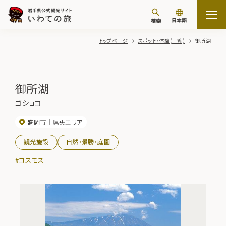
日本語
検索
トップページ
スポット・体験(一覧)
御所湖
御所湖
ゴショコ
盛岡市
県央エリア
観光施設
自然・景勝・庭園
#コスモス