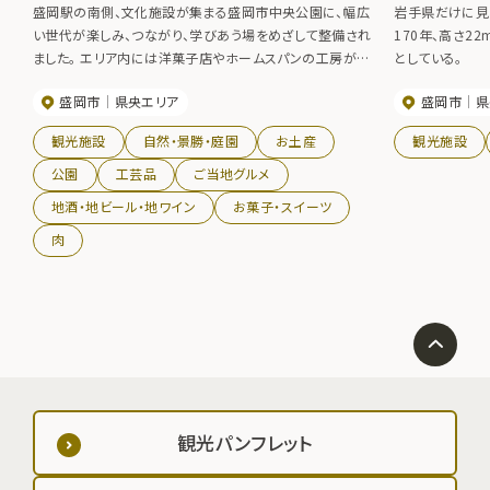
盛岡駅の南側、文化施設が集まる盛岡市中央公園に、幅広
岩手県だけに見
い世代が楽しみ、つながり、学びあう場をめざして整備され
170年、高さ2
ました。 エリア内には洋菓子店やホームスパンの工房が入
としている。
る「まなび棟」、うどん屋やカフェが入る「飲食棟」、 その他
盛岡市
県央エリア
盛岡市
県
南部鉄器のギャラリーや、盛岡市内近郊の農家さんが育て
た、新鮮な野菜や果物などを販売する直売所などが並びま
観光施設
自然・景勝・庭園
お土産
観光施設
す。
公園
工芸品
ご当地グルメ
地酒・地ビール・地ワイン
お菓子・スイーツ
肉
観光パンフレット