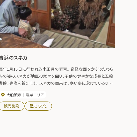
吉浜のスネカ
毎年1月15日に行われる小正月の奇習。 奇怪な面をかぶったわら
みの姿のスネカが地区の家々を回り、子供の健やかな成長と五穀
豊穣、豊漁を祈ります。 スネカの由来は、寒い冬に怠けていろりの
周りにばかりいることでできるすねの火斑を皮ごと剥ぎ取る「スネ
大船渡市
沿岸エリア
カワタグリ」とされています。怠け者や泣く子を戒めるしぐさや風貌
は地方色豊か。吉浜スネカ保存会では、地区の子供達に衣装を貸
観光施設
歴史・文化
し出すなどスネカの歴史を伝える伝承活動をおこなっています。
2004年に国の重要無形民俗文化財に指定されました。 平成30年
11月29日、「吉浜のスネカ」を含む「来訪神：仮面・仮装の神々」が
ユネスコ無形文化遺産に登録されました。