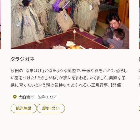
タラジガネ
秋田の「なまはげ」と似たような風習で、米俵や蓑をかぶり、恐ろし
い面をつけた「たらじがね」が家々をまわる。たくましく、素直な子
供に育てたいという親の気持ちのあふれる小正月行事。【開催日】
毎年１月１５日
大船渡市
沿岸エリア
観光施設
歴史・文化