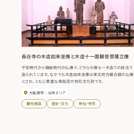
長谷寺の木造如来坐像と木造十一面観音菩薩立像
平安時代から鎌倉時代の仏像で、どちらの像も一木造りの技法で
造られています。なかでも木造如来坐像は東北地方最古級の仏像
とされ、ともに貴重な県指定の有形文化財です。
大船渡市
沿岸エリア
観光施設
歴史・文化
神社・寺院