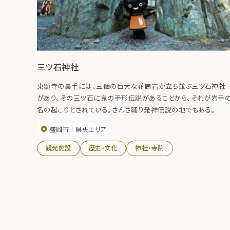
三ツ石神社
東顕寺の裏手には、三個の巨大な花崗岩が立ち並ぶ三ツ石神社
があり、その三ツ石に鬼の手形伝説があることから、それが岩手
名の起こりとされている。さんさ踊り発祥伝説の地でもある。
盛岡市
県央エリア
観光施設
歴史・文化
神社・寺院