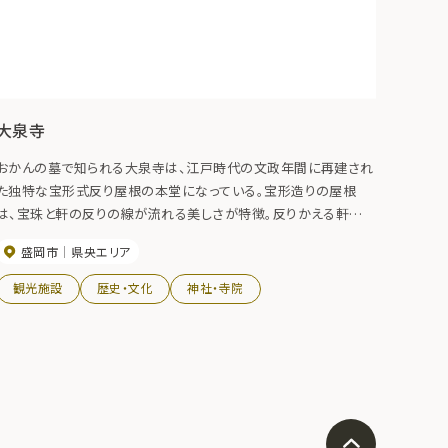
大泉寺
おかんの墓で知られる大泉寺は、江戸時代の文政年間に再建され
た独特な宝形式反り屋根の本堂になっている。宝形造りの屋根
は、宝珠と軒の反りの線が流れる美しさが特徴。反りかえる軒先
には力強さがあふれ、みごとな空間構成を作り出している。
盛岡市
県央エリア
観光施設
歴史・文化
神社・寺院