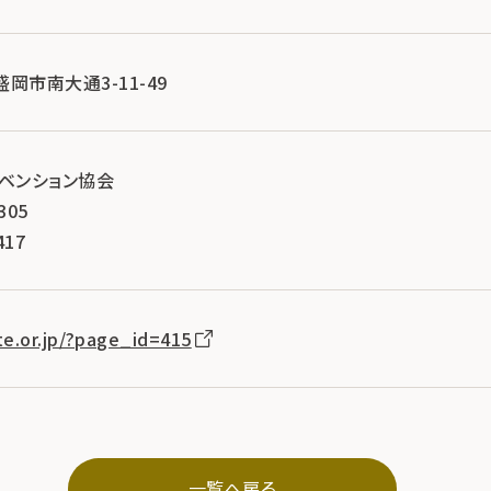
県盛岡市南大通3-11-49
ンベンション協会
305
417
te.or.jp/?page_id=415
一覧へ戻る