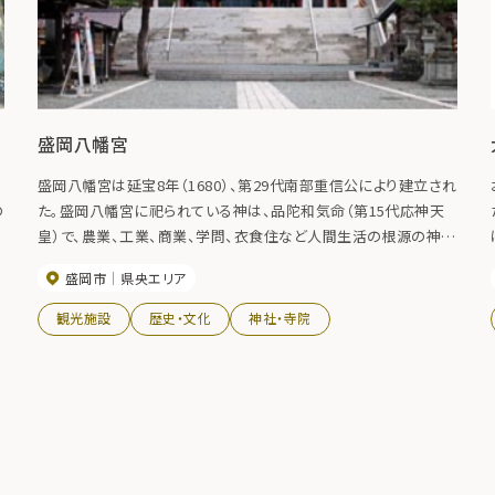
盛岡八幡宮
盛岡八幡宮は延宝8年（1680）、第29代南部重信公により建立され
の
た。盛岡八幡宮に祀られている神は、品陀和気命（第15代応神天
皇）で、農業、工業、商業、学問、衣食住など人間生活の根源の神と
して昔から地域の人々の多大なる崇敬を集めてきた。明治17年
盛岡市
県央エリア
（1884）の盛岡大火などの災害や永年の風雪被害を受けて社殿は
再建がくり返され、現在の社殿は平成9年12月に建て直された。色
観光施設
歴史・文化
神社・寺院
鮮やかなな彫刻の施された朱塗りの大社殿が新しい「盛岡の顔」
として堂々たる風格を漂わせている。県下一の大社として、また
人々の生活に根ざした信仰や祝い事の拠りどころとして現在も年
間を通して多くの参拝者で賑わっている。