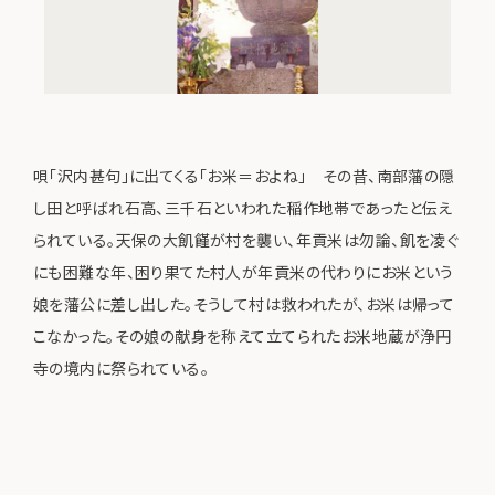
唄「沢内甚句」に出てくる「お米＝およね」 その昔、南部藩の隠
し田と呼ばれ石高、三千石といわれた稲作地帯であったと伝え
られている。天保の大飢饉が村を襲い、年貢米は勿論、飢を凌ぐ
にも困難な年、困り果てた村人が年貢米の代わりにお米という
娘を藩公に差し出した。そうして村は救われたが、お米は帰って
こなかった。その娘の献身を称えて立てられたお米地蔵が浄円
寺の境内に祭られている。