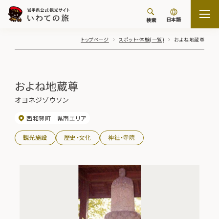
日本語
検索
トップページ
スポット・体験(一覧)
およね地蔵尊
およね地蔵尊
オヨネジゾウソン
西和賀町
県南エリア
観光施設
歴史・文化
神社・寺院