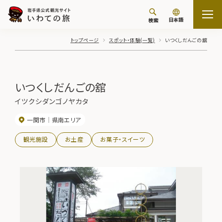
日本語
検索
トップページ
スポット・体験(一覧)
いつくしだんごの舘
いつくしだんごの舘
イツクシダンゴノヤカタ
一関市
県南エリア
観光施設
お土産
お菓子・スイーツ