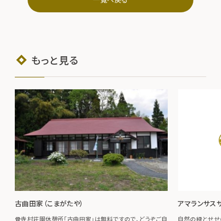
もっと見る
古曲田家（こまがたや）
アマランサス
骨寺村荘園休憩所「古曲田家」は無料ですので、どうぞご自
自然の緑とせせ