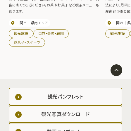
由におくつろぎください。お茶やお菓子など喫茶メニューも
法により、丹精
あります。
産南部小麦と良
に椎茸を使用し
一関市
県南エリア
一関市
県
観光施設
自然・景勝・庭園
観光施設
お菓子・スイーツ
観光パンフレット
観光写真ダウンロード