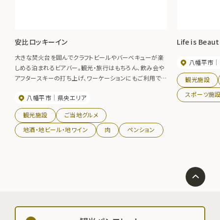
安比ロッキーイン
Life is Beaut
大きな焚火台を囲んでクラフトビールやバーベキューが楽
八幡平市
しめる泊まれるビアバー。観光・旅行はもちろん、飲み会や
アフタースキーの打ち上げ、ワーケーションにもご利用でき
観光施設
ます。
スポーツ施
八幡平市
県央エリア
観光施設
ご当地グルメ
地酒・地ビール・地ワイン
肉
ペンション