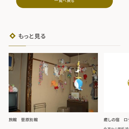
一覧へ戻る
もっと見る
旅館 菅原別館
癒しの宿 ロ
全室から御所湖