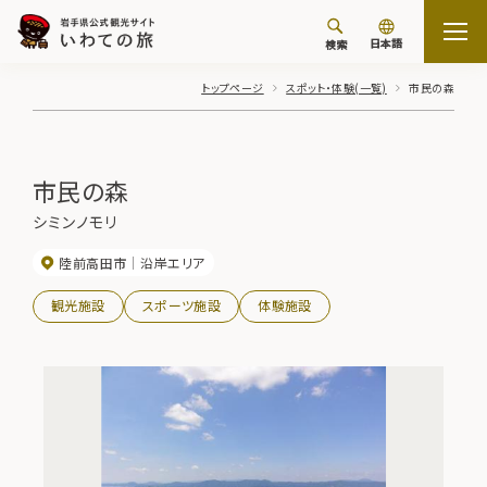
日本語
検索
トップページ
スポット・体験(一覧)
市民の森
市民の森
シミンノモリ
陸前高田市
沿岸エリア
観光施設
スポーツ施設
体験施設