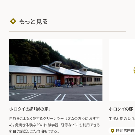
もっと見る
ホロタイの郷「炭の家」
ホロタイの郷
自然をこよなく愛するグリーンツーリズムの方々におすす
生出木炭の香り
め。炭焼き体験などの体験学習、研修などにも利用できる
陸前高田市
多目的施設、また宿泊もできる。