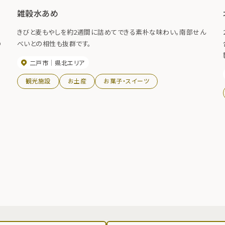
雑穀水あめ
きびと麦もやしを約2週間に詰めてできる素朴な味わい。南部せん
の
べいとの相性も抜群です。
二戸市
県北エリア
観光施設
お土産
お菓子・スイーツ