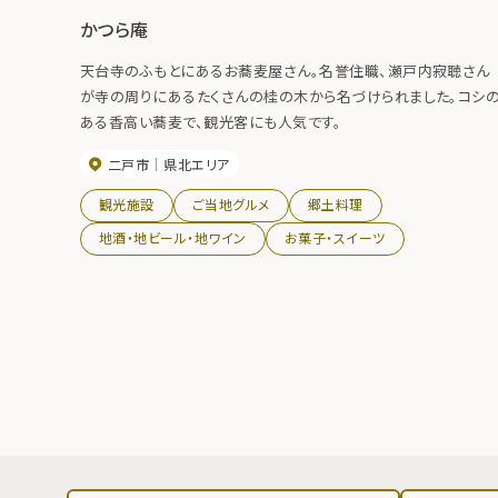
かつら庵
天台寺のふもとにあるお蕎麦屋さん。名誉住職、瀬戸内寂聴さん
が寺の周りにあるたくさんの桂の木から名づけられました。コシ
ある香高い蕎麦で、観光客にも人気です。
二戸市
県北エリア
観光施設
ご当地グルメ
郷土料理
地酒・地ビール・地ワイン
お菓子・スイーツ