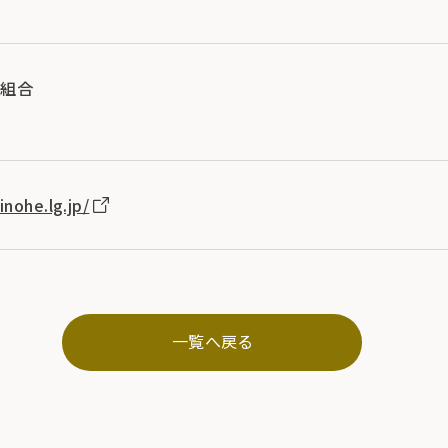
同組合
inohe.lg.jp/
一覧へ戻る