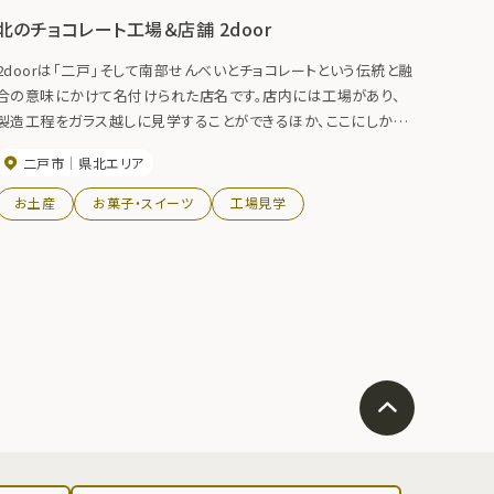
北のチョコレート工場＆店舗 2door
2doorは「二戸」そして南部せんべいとチョコレートという伝統と融
合の意味にかけて名付けられた店名です。店内には工場があり、
製造工程をガラス越しに見学することができるほか、ここにしかな
い限定商品の販売コーナーや体験コーナーやカフェスペースもあ
二戸市
県北エリア
り楽しめます。
お土産
お菓子・スイーツ
工場見学