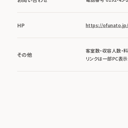
HP
https://ofunato.j
客室数・収容人数・
その他
リンクは一部PC表