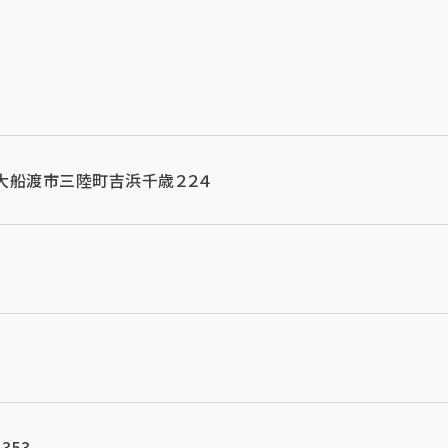
手県大船渡市三陸町吉浜千歳２２４
353