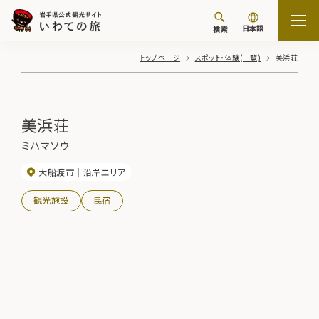
日本語
検索
トップページ
スポット・体験(一覧)
美浜荘
美浜荘
ミハマソウ
大船渡市
沿岸エリア
観光施設
民宿