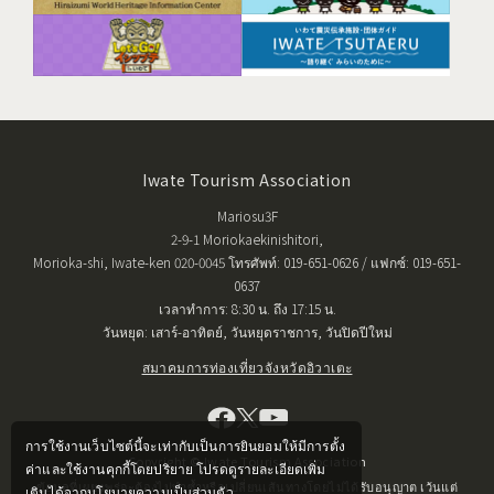
Iwate Tourism Association
Mariosu3F
2-9-1 Moriokaekinishitori,
Morioka-shi, Iwate-ken 020-0045 โทรศัพท์: 019-651-0626 / แฟกซ์: 019-651-
0637
เวลาทำการ: 8:30 น. ถึง 17:15 น.
วันหยุด: เสาร์-อาทิตย์, วันหยุดราชการ, วันปิดปีใหม่
สมาคมการท่องเที่ยวจังหวัดอิวาเตะ
การใช้งานเว็บไซต์นี้จะเท่ากับเป็นการยินยอมให้มีการตั้ง
Copyright © Iwate Tourism Association
ค่าและใช้งานคุกกี้โดยปริยาย โปรดดูรายละเอียดเพิ่ม
ข้อมูลที่เผยแพร่จะต้องไม่ทำซ้ำหรือเปลี่ยนเส้นทางโดยไม่ได้รับอนุญาต เว้นแต่
เติมได้จากนโยบายความเป็นส่วนตัว