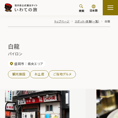
日本語
検索
トップページ
スポット・体験(一覧)
白龍
白龍
パイロン
盛岡市
県央エリア
観光施設
お土産
ご当地グルメ