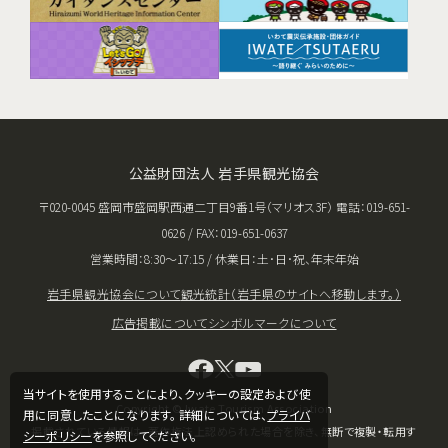
公益財団法人 岩手県観光協会
〒020-0045 盛岡市盛岡駅西通二丁目9番1号（マリオス3F） 電話：019-651-
0626 / FAX：019-651-0637
営業時間：8:30〜17:15 / 休業日：土･日･祝、年末年始
岩手県観光協会について
観光統計（岩手県のサイトへ移動します。）
広告掲載について
シンボルマークについて
当サイトを使用することにより、クッキーの設定および使
Copyright © Iwate Tourism Association
用に同意したことになります。 詳細については、
プライバ
掲載されている情報は、著作権法上認められた場合を除き、無断で複製・転用す
シーポリシー
を参照してください。