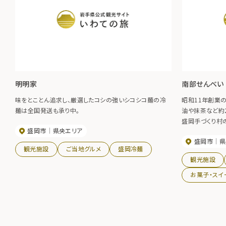
明明家
南部せんべい
味をとことん追求し、厳選したコシの強いシコシコ麺の冷
昭和11年創業
麺は全国発送も承り中。
油や抹茶など約
盛岡手づくり村
盛岡市
県央エリア
100円）
盛岡市
県
観光施設
ご当地グルメ
盛岡冷麺
観光施設
お菓子・スイ