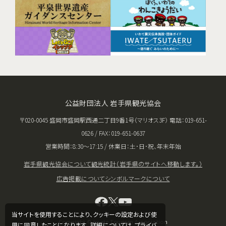
公益財団法人 岩手県観光協会
〒020-0045 盛岡市盛岡駅西通二丁目9番1号（マリオス3F） 電話：019-651-
0626 / FAX：019-651-0637
営業時間：8:30〜17:15 / 休業日：土･日･祝、年末年始
岩手県観光協会について
観光統計（岩手県のサイトへ移動します。）
広告掲載について
シンボルマークについて
当サイトを使用することにより、クッキーの設定および使
Copyright © Iwate Tourism Association
用に同意したことになります。 詳細については、
プライバ