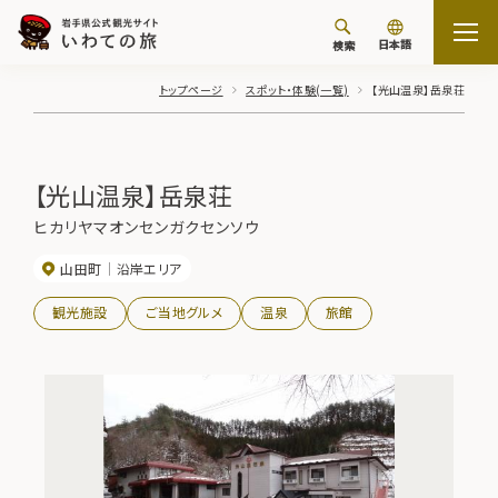
日本語
検索
トップページ
スポット・体験(一覧)
【光山温泉】岳泉荘
【光山温泉】岳泉荘
ヒカリヤマオンセンガクセンソウ
山田町
沿岸エリア
観光施設
ご当地グルメ
温泉
旅館