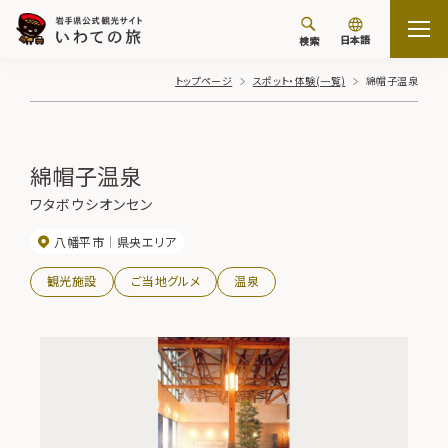
日本語
検索
トップページ
スポット・体験(一覧)
綿帽子温泉
綿帽子温泉
ワタボウシオンセン
八幡平市
県央エリア
観光施設
ご当地グルメ
温泉