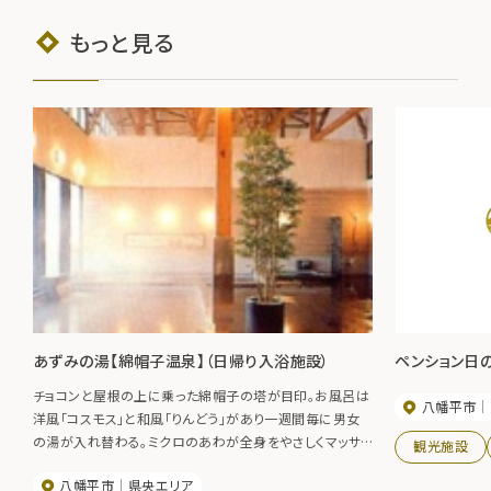
もっと見る
あずみの湯【綿帽子温泉】（日帰り入浴施設）
ペンション日
チョコンと屋根の上に乗った綿帽子の塔が目印。お風呂は
八幡平市
洋風「コスモス」と和風「りんどう」があり一週間毎に男女
の湯が入れ替わる。ミクロのあわが全身をやさしくマッサ
観光施設
ージしてくれるジェットバス、浴槽内に低電圧の電流が流
八幡平市
県央エリア
れるエレキ風呂、露天風呂などバラエティ豊か。館内にはビ