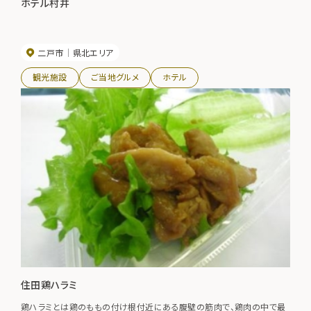
ホテル村井
二戸市
県北エリア
観光施設
ご当地グルメ
ホテル
住田鶏ハラミ
鶏ハラミとは鶏のももの付け根付近にある腹壁の筋肉で、鶏肉の中で最