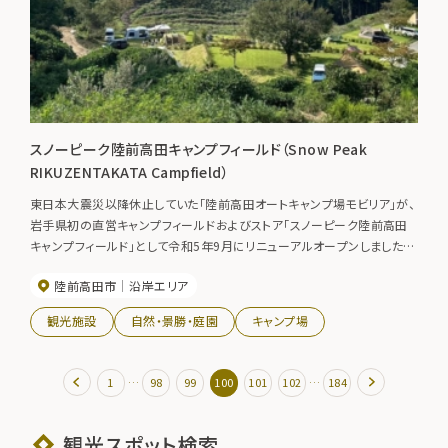
スノーピーク陸前高田キャンプフィールド（Snow Peak
RIKUZENTAKATA Campfield）
東日本大震災以降休止していた「陸前高田オートキャンプ場モビリア」が、
岩手県初の直営キャンプフィールドおよびストア「スノーピーク陸前高田
キャンプフィールド」として令和5年9月にリニューアルオープンしました。
海と山の景色が楽しめる自然豊かな広々としたキャンプ場です。
陸前高田市
沿岸エリア
観光施設
自然・景勝・庭園
キャンプ場
…
…
1
98
99
100
101
102
184
観光スポット検索