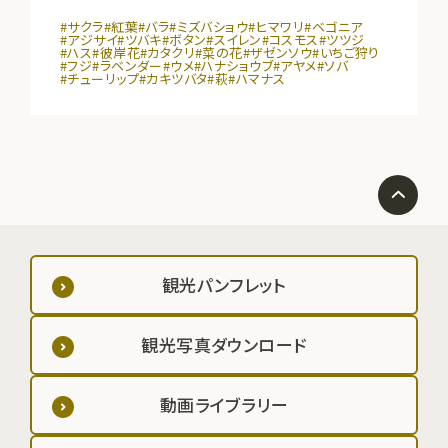
#サクラ
#紅葉
#バラ
#ミズバショウ
#ヒマワリ
#ベゴニア
#アジサイ
#ツバキ
#ボタン
#スイレン
#コスモス
#ツツジ
#ハス
#彼岸花
#カタクリ
#菜の花
#ザゼンソウ
#いちご狩り
#フジ
#ラベンダー
#ウメ
#ハナショウブ
#アヤメ
#ソバ
#チューリップ
#カキツバタ
#萩
#ハマナス
観光パンフレット
観光写真ダウンロード
動画ライブラリー