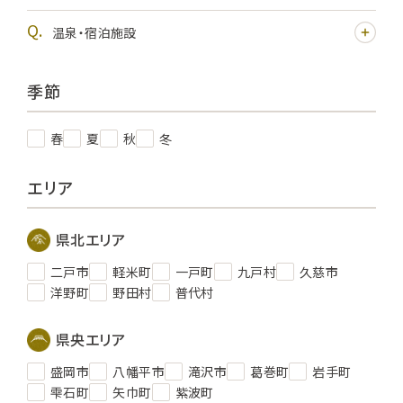
温泉・宿泊施設
季節
春
夏
秋
冬
エリア
県北エリア
二戸市
軽米町
一戸町
九戸村
久慈市
洋野町
野田村
普代村
県央エリア
盛岡市
八幡平市
滝沢市
葛巻町
岩手町
雫石町
矢巾町
紫波町