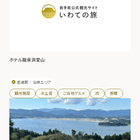
ホテル龍泉洞愛山
岩泉町
沿岸エリア
観光施設
お土産
ご当地グルメ
肉
旅館