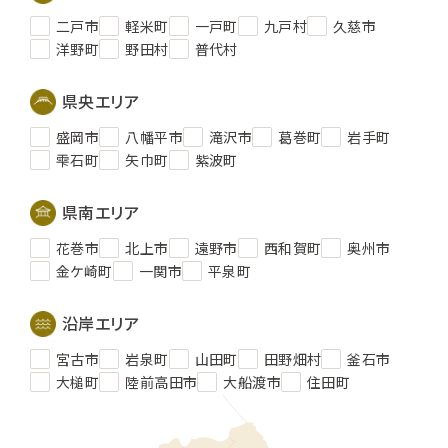
二戸市
軽米町
一戸町
九戸村
久慈市
洋野町
野田村
普代村
県央エリア
盛岡市
八幡平市
滝沢市
葛巻町
岩手町
雫石町
矢巾町
紫波町
県南エリア
花巻市
北上市
遠野市
西和賀町
奥州市
金ケ崎町
一関市
平泉町
沿岸エリア
宮古市
岩泉町
山田町
田野畑村
釜石市
大槌町
陸前高田市
大船渡市
住田町