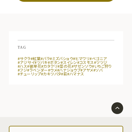
TAG
#サクラ
#紅葉
#バラ
#ミズバショウ
#ヒマワリ
#ベゴニア
#アジサイ
#ツバキ
#ボタン
#スイレン
#コスモス
#ツツジ
#ハス
#彼岸花
#カタクリ
#菜の花
#ザゼンソウ
#いちご狩り
#フジ
#ラベンダー
#ウメ
#ハナショウブ
#アヤメ
#ソバ
#チューリップ
#カキツバタ
#萩
#ハマナス