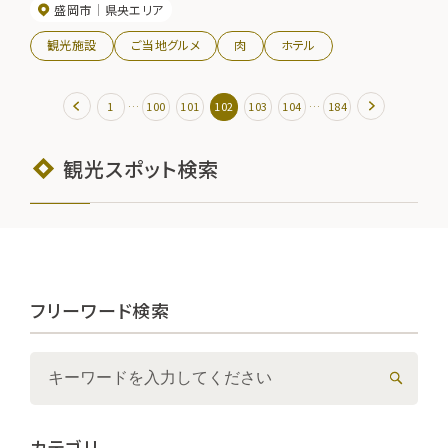
盛岡市
県央エリア
観光施設
ご当地グルメ
肉
ホテル
…
…
1
100
101
102
103
104
184
観光スポット検索
フリーワード検索
カテゴリ