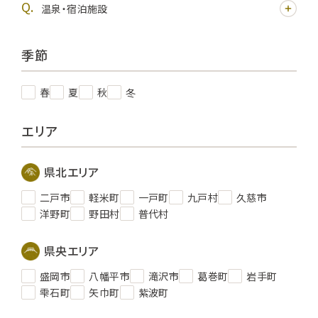
温泉・宿泊施設
季節
春
夏
秋
冬
エリア
県北エリア
二戸市
軽米町
一戸町
九戸村
久慈市
洋野町
野田村
普代村
県央エリア
盛岡市
八幡平市
滝沢市
葛巻町
岩手町
雫石町
矢巾町
紫波町