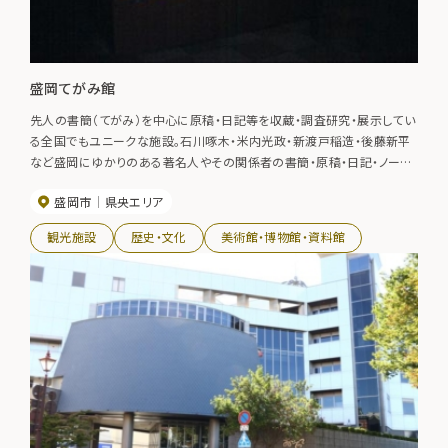
盛岡てがみ館
先人の書簡（てがみ）を中心に原稿・日記等を収蔵・調査研究・展示してい
る全国でもユニークな施設。石川啄木・米内光政・新渡戸稲造・後藤新平
など盛岡にゆかりのある著名人やその関係者の書簡・原稿・日記・ノート、
筆墨など貴重な資料を数多く展示している。企画展やテーマ展なども開催
盛岡市
県央エリア
している。
観光施設
歴史・文化
美術館・博物館・資料館