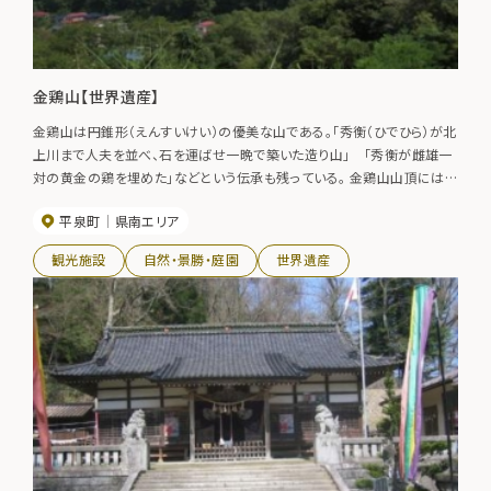
金鶏山【世界遺産】
金鶏山は円錐形（えんすいけい）の優美な山である。「秀衡（ひでひら）が北
上川まで人夫を並べ、石を運ばせ一晩で築いた造り山」 「秀衡が雌雄一
対の黄金の鶏を埋めた」などという伝承も残っている。 金鶏山山頂には
複数の経塚が造られていた。しかし昭和５年に盗掘され、現在は半壊状態
平泉町
県南エリア
である。その時の出土遺物は、東京国立博物館と毛越寺がそれぞれ保管
している。
観光施設
自然・景勝・庭園
世界遺産