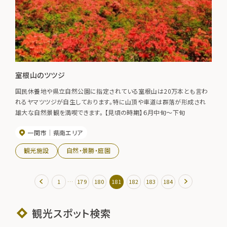
室根山のツツジ
国民休養地や県立自然公園に指定されている室根山は20万本とも言わ
れるヤマツツジが自生しております。特に山頂や車道は群落が形成され
雄大な自然景観を満喫できます。 【見頃の時期】６月中旬～下旬
一関市
県南エリア
観光施設
自然・景勝・庭園
…
1
179
180
181
182
183
184
観光スポット検索