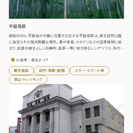
平庭高原
標高800m、平庭岳の中腹に位置する広大な平庭高原は、県立自然公園
に指定された風光明媚な場所。 春の使者、カタクリなどの湿原植物に始
まり、初夏の緑まぶしい白樺林、高原一帯に咲き誇るレンゲツツジ、秋の
紅葉、季節が進んで冬のスキーと、一年を通して大自然を満喫できるフィ
久慈市
県北エリア
ールドです。 【レンゲツツジ】6月上旬～中旬 【紅葉の見頃】10月中旬～
11月上旬
観光施設
自然・景勝・庭園
スキー・スケート場
登山・トレッキング