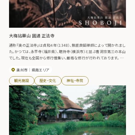
大梅拈華山 圓通 正法寺
通称『奥の正法寺』は貞和４年（1348）、無底良韶禅師によって開かれまし
た。かつては、永平寺（福井県）、聰持寺（横浜市）と並ぶ曹洞宗第三の本山
でした。現在も全国から修行僧集い、厳格な修行が行われております。 境
内は厳粛ながら、時間がゆっくりと流れているような雰囲気に包まれてお
奥州市
県南エリア
ります。蛇紋岩の石段や、日本最大級、約720坪の法堂の茅葺き屋根は圧
巻。法堂、庫裡、惣門は国指定重要文化財。 各種座禅会や精進料理（要予
観光施設
歴史・文化
神社・寺院
約）も行っており、貴重な禅寺体験ができます。