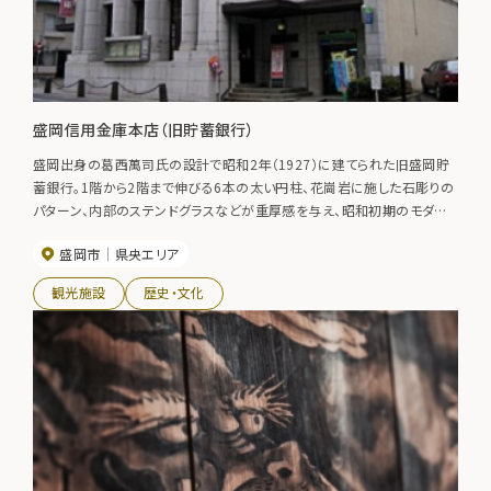
盛岡信用金庫本店（旧貯蓄銀行）
盛岡出身の葛西萬司氏の設計で昭和2年（1927）に建てられた旧盛岡貯
蓄銀行。1階から2階まで伸びる6本の太い円柱、花崗岩に施した石彫りの
パターン、内部のステンドグラスなどが重厚感を与え、昭和初期のモダン
な表現と近代的デザインの流れをくんでいる。盛岡市保存建築物に指定。
盛岡市
県央エリア
観光施設
歴史・文化