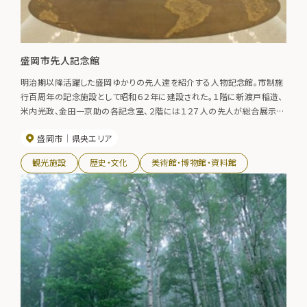
盛岡市先人記念館
明治期以降活躍した盛岡ゆかりの先人達を紹介する人物記念館。市制施
行百周年の記念施設として昭和６２年に建設された。１階に新渡戸稲造、
米内光政、金田一京助の各記念室、２階には１２７人の先人が総合展示さ
れている。
盛岡市
県央エリア
観光施設
歴史・文化
美術館・博物館・資料館