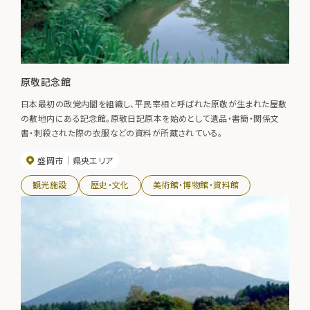
原敬記念館
日本最初の政党内閣を組織し、平民宰相と呼ばれた原敬が生まれた屋敷
の敷地内にある記念館。原敬日記原本を始めとして遺品・書簡・関係文
書・刺殺された際の衣服などの資料が所蔵されている。
盛岡市
県央エリア
観光施設
歴史・文化
美術館・博物館・資料館