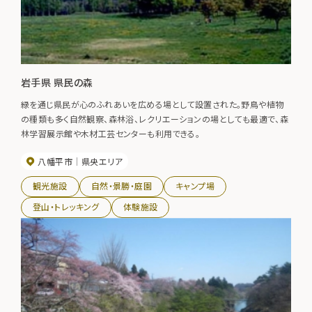
岩手県 県民の森
緑を通じ県民が心のふれあいを広める場として設置された。野鳥や植物
の種類も多く自然観察、森林浴、レクリエーションの場としても最適で、森
林学習展示館や木材工芸センターも利用できる。
八幡平市
県央エリア
観光施設
自然・景勝・庭園
キャンプ場
登山・トレッキング
体験施設