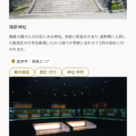
南部神社
鍋倉公園の入口付近にある神社。 参道に桜並木があり、遠野郷に入部し
た南部氏の行列を再現したさくら祭りが例祭と合わせて５月の初めに行
われます。
遠野市
県南エリア
観光施設
歴史・文化
神社・寺院