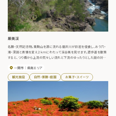
厳美渓
名勝・天然記念物。栗駒山を源に流れる磐井川が巨岩を侵食し、おう穴・
滝・深淵と表情を変え２ｋｍにわたって渓谷美を見せます。遊歩道を散策
すると、つり橋から上流の荒々しい流れと下流のゆったりとした淵の対照
的な景色が見られます。春は満開の桜と雪解け水が流れる渓谷美を眺
一関市
県南エリア
め、夏には涼しげな渓流のせせらぎを聞き、秋には色づく山々の紅葉、冬
には水墨画を思わせる景色が広がり、厳美渓は四季折々それぞれの風情
観光施設
自然・景勝・庭園
お菓子・スイーツ
が楽しめます。 厳美渓の名物「かっこうだんご」は渓流をはさんだ対岸に
お店があり、川の上に張られたロープに下がる籠に注文と代金を入れて
木槌を鳴らすと、籠は引き上げられて代わりに注文しただんごとお茶が入
って降りてきます。