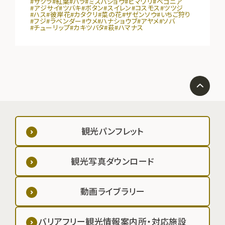
#サクラ
#紅葉
#バラ
#ミズバショウ
#ヒマワリ
#ベゴニア
#アジサイ
#ツバキ
#ボタン
#スイレン
#コスモス
#ツツジ
#ハス
#彼岸花
#カタクリ
#菜の花
#ザゼンソウ
#いちご狩り
#フジ
#ラベンダー
#ウメ
#ハナショウブ
#アヤメ
#ソバ
#チューリップ
#カキツバタ
#萩
#ハマナス
観光パンフレット
観光写真ダウンロード
動画ライブラリー
バリアフリー観光情報案内所・対応施設