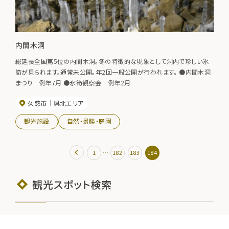
内間木洞
総延長全国第5位の内間木洞。冬の特徴的な現象として洞内で珍しい氷
筍が見られます。通常未公開。年2回一般公開が行われます。 ●内間木洞
まつり 例年7月 ●氷筍観察会 例年2月
久慈市
県北エリア
観光施設
自然・景勝・庭園
…
1
182
183
184
観光スポット検索