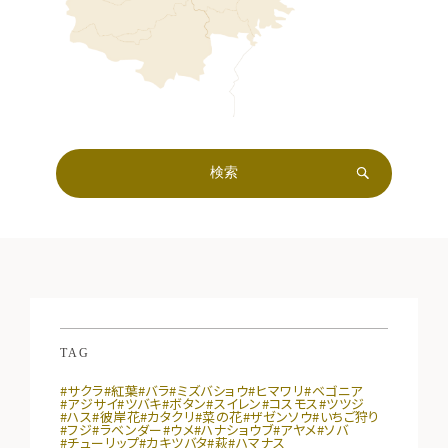
TAG
#サクラ
#紅葉
#バラ
#ミズバショウ
#ヒマワリ
#ベゴニア
#アジサイ
#ツバキ
#ボタン
#スイレン
#コスモス
#ツツジ
#ハス
#彼岸花
#カタクリ
#菜の花
#ザゼンソウ
#いちご狩り
#フジ
#ラベンダー
#ウメ
#ハナショウブ
#アヤメ
#ソバ
#チューリップ
#カキツバタ
#萩
#ハマナス