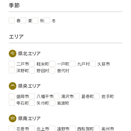
季節
春
夏
秋
冬
エリア
県北エリア
二戸市
軽米町
一戸町
九戸村
久慈市
洋野町
野田村
普代村
県央エリア
盛岡市
八幡平市
滝沢市
葛巻町
岩手町
雫石町
矢巾町
紫波町
県南エリア
花巻市
北上市
遠野市
西和賀町
奥州市