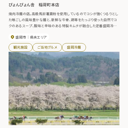
ぴょんぴょん舎 稲荷町本店
焼肉冷麺の店。高級馬鈴薯澱粉を使用しているのでコシが強くつるりとし
た喉ごしの風味豊かな麺と、新鮮な牛骨、鶏等をたっぷり使った自然でコ
クのあるスープ、酸味と辛味のある特製キムチが融合した定番盛岡冷麺
の他、盛岡温麺、本場韓国の味と素材にこだわったそば冷麺、焼肉、石焼
盛岡市
県央エリア
ビビンバも人気。●盛岡駅前店 TEL019-606-1067●都南店
TEL019-639-7666●オンマーキッチンイオン盛岡店 TEL019-605-
観光施設
ご当地グルメ
盛岡冷麺
2761●冷麺工房（冷麺の手づくり体験） TEL019-691-7611