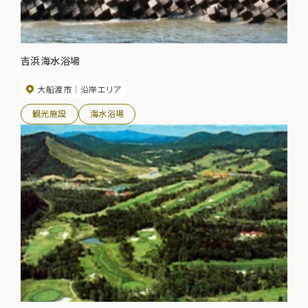
吉浜海水浴場
大船渡市
沿岸エリア
観光施設
海水浴場