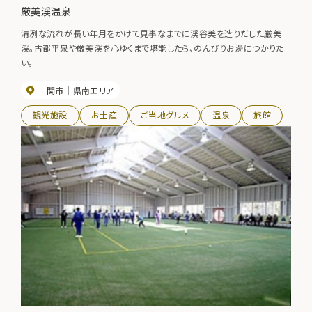
厳美渓温泉
清冽な流れが長い年月をかけて見事なまでに渓谷美を造りだした厳美
渓。古都平泉や厳美渓を心ゆくまで堪能したら、のんびりお湯につかりた
い。
一関市
県南エリア
観光施設
お土産
ご当地グルメ
温泉
旅館