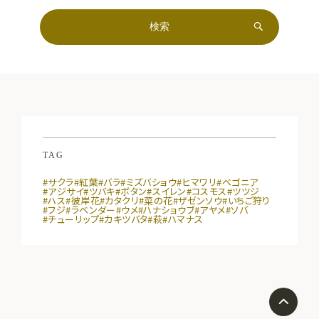
TAG
#サクラ
#紅葉
#バラ
#ミズバショウ
#ヒマワリ
#ベゴニア
#アジサイ
#ツバキ
#ボタン
#スイレン
#コスモス
#ツツジ
#ハス
#彼岸花
#カタクリ
#菜の花
#ザゼンソウ
#いちご狩り
#フジ
#ラベンダー
#ウメ
#ハナショウブ
#アヤメ
#ソバ
#チューリップ
#カキツバタ
#萩
#ハマナス