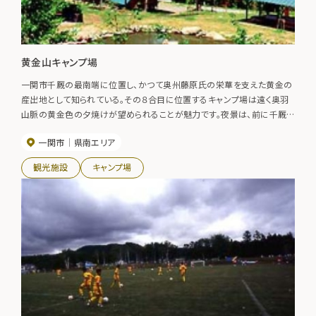
黄金山キャンプ場
一関市千厩の最南端に位置し、かつて奥州藤原氏の栄華を支えた黄金の
産出地として知られている。その８合目に位置するキャンプ場は遠く奥羽
山脈の黄金色の夕焼けが望められることが魅力です。夜景は、前に千厩
の町並み、後ろに漁火の太平洋が見える景観スポットとなり、見物客が絶
一関市
県南エリア
えません。【利用期間】５月１日（ゴールデンウィークの頃）～１０月３１日
観光施設
キャンプ場