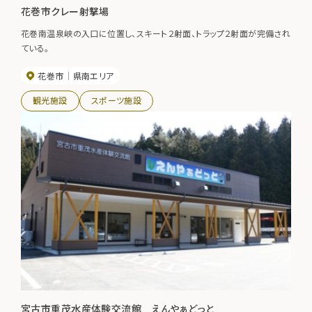
花巻市クレー射撃場
花巻南温泉峡の入口に位置し、スキート２射面、トラップ２射面が完備され
ている。
花巻市
県南エリア
観光施設
スポーツ施設
宮古市重茂水産体験交流館 えんやぁどっと