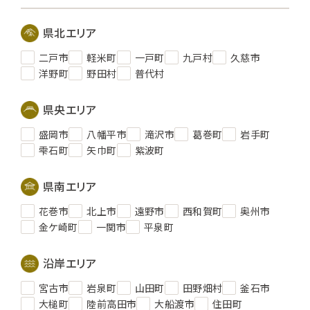
県北エリア
二戸市
軽米町
一戸町
九戸村
久慈市
洋野町
野田村
普代村
県央エリア
盛岡市
八幡平市
滝沢市
葛巻町
岩手町
雫石町
矢巾町
紫波町
県南エリア
花巻市
北上市
遠野市
西和賀町
奥州市
金ケ崎町
一関市
平泉町
沿岸エリア
宮古市
岩泉町
山田町
田野畑村
釜石市
大槌町
陸前高田市
大船渡市
住田町