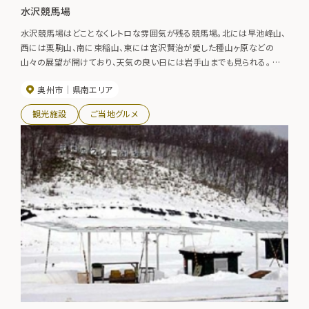
水沢競馬場
水沢競馬場はどことなくレトロな雰囲気が残る競馬場。北には早池峰山、
西には栗駒山、南に束稲山、東には宮沢賢治が愛した種山ヶ原などの
山々の展望が開けており、天気の良い日には岩手山までも見られる。 春
には競馬場を取り囲むように植えられた約150本のソメイヨシノが見事に
奥州市
県南エリア
咲き乱れ、一般公開時には大勢の花見客でにぎわう。
観光施設
ご当地グルメ