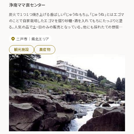
浄南ママ直センター
炭火で１つ１つ焼き上げる香ばしい『じゅうねもち』。「じゅうね」とはエゴマ
のことで自家栽培したエゴマを摺り砂糖・酒を入れてもちにたっぷりと塗
る。人気の品で土・日のみの販売となっている。他にも採れたての野菜な
ど手頃な価格で販売されている。
二戸市
県北エリア
観光施設
農産物