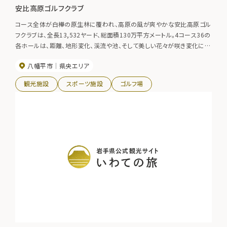
安比高原ゴルフクラブ
コース全体が白樺の原生林に覆われ、高原の風が爽やかな安比高原ゴル
フクラブは、全長13,532ヤード、総面積130万平方メートル。4コース36の
各ホールは、距離、地形変化、渓流や池、そして美しい花々が咲き変化に富
んでおり、天候や日々のコースセッティングにより千変万化する戦略の醍
八幡平市
県央エリア
醐味を堪能できるコース。
観光施設
スポーツ施設
ゴルフ場