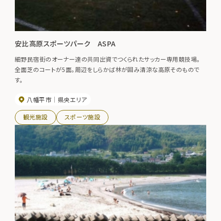
安比高原スポーツパーク ASPA
細野民宿街のオーナー達の共同出資でつくられたサッカー専用競技場。
全面芝のコートが5面。周辺をしらかば林が囲み清涼な高原そのもので
す。
八幡平市
県央エリア
観光施設
スポーツ施設