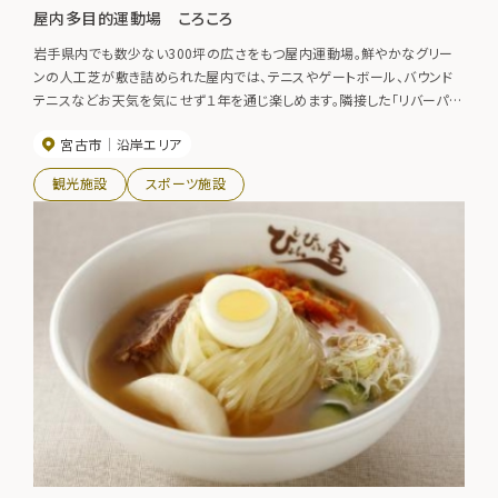
屋内多目的運動場 ころころ
岩手県内でも数少ない300坪の広さをもつ屋内運動場。鮮やかなグリー
ンの人工芝が敷き詰められた屋内では、テニスやゲートボール、バウンド
テニスなどお天気を気にせず１年を通じ楽しめます。隣接した「リバーパー
クにいさと」には「閉伊川オートキャンプ場」や宿泊交流施設「湯ったり館」
宮古市
沿岸エリア
などもありキャンプや宿泊と組み合わせて利用するのもお勧めです。施設
全面使用：３時間以内5,400円、５時間以内7,560円
観光施設
スポーツ施設