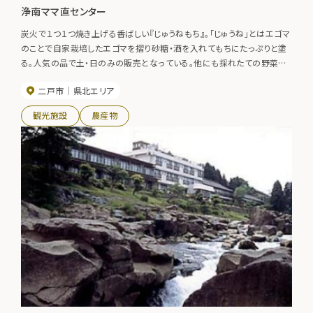
浄南ママ直センター
炭火で１つ１つ焼き上げる香ばしい『じゅうねもち』。「じゅうね」とはエゴマ
のことで自家栽培したエゴマを摺り砂糖・酒を入れてもちにたっぷりと塗
る。人気の品で土・日のみの販売となっている。他にも採れたての野菜な
ど手頃な価格で販売されている。
二戸市
県北エリア
観光施設
農産物