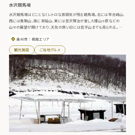
水沢競馬場
水沢競馬場はどことなくレトロな雰囲気が残る競馬場。北には早池峰山、
西には栗駒山、南に束稲山、東には宮沢賢治が愛した種山ヶ原などの
山々の展望が開けており、天気の良い日には岩手山までも見られる。 春
には競馬場を取り囲むように植えられた約150本のソメイヨシノが見事に
奥州市
県南エリア
咲き乱れ、一般公開時には大勢の花見客でにぎわう。
観光施設
ご当地グルメ