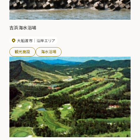
吉浜海水浴場
大船渡市
沿岸エリア
観光施設
海水浴場