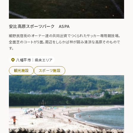
安比高原スポーツパーク ASPA
細野民宿街のオーナー達の共同出資でつくられたサッカー専用競技場。
全面芝のコートが5面。周辺をしらかば林が囲み清涼な高原そのもので
す。
八幡平市
県央エリア
観光施設
スポーツ施設