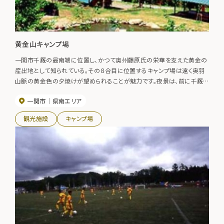
黄金山キャンプ場
一関市千厩の最南端に位置し、かつて奥州藤原氏の栄華を支えた黄金の
産出地として知られている。その８合目に位置するキャンプ場は遠く奥羽
山脈の黄金色の夕焼けが望められることが魅力です。夜景は、前に千厩
の町並み、後ろに漁火の太平洋が見える景観スポットとなり、見物客が絶
一関市
県南エリア
えません。【利用期間】５月１日（ゴールデンウィークの頃）～１０月３１日
観光施設
キャンプ場