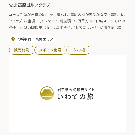
安比高原ゴルフクラブ
コース全体が白樺の原生林に覆われ、高原の風が爽やかな安比高原ゴル
フクラブは、全長13,532ヤード、総面積130万平方メートル。4コース36の
各ホールは、距離、地形変化、渓流や池、そして美しい花々が咲き変化に富
んでおり、天候や日々のコースセッティングにより千変万化する戦略の醍
八幡平市
県央エリア
醐味を堪能できるコース。
観光施設
スポーツ施設
ゴルフ場