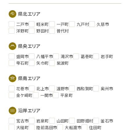
県北エリア
二戸市
軽米町
一戸町
九戸村
久慈市
洋野町
野田村
普代村
県央エリア
盛岡市
八幡平市
滝沢市
葛巻町
岩手町
雫石町
矢巾町
紫波町
県南エリア
花巻市
北上市
遠野市
西和賀町
奥州市
金ケ崎町
一関市
平泉町
沿岸エリア
宮古市
岩泉町
山田町
田野畑村
釜石市
大槌町
陸前高田市
大船渡市
住田町