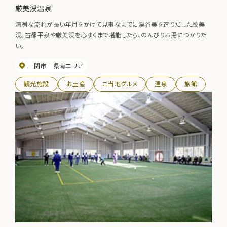
厳美渓温泉
清冽な流れが長い年月をかけて見事なまでに渓谷美を造りだした厳美
渓。古都平泉や厳美渓を心ゆくまで堪能したら、のんびりお湯につかりた
い。
一関市
県南エリア
観光施設
お土産
ご当地グルメ
温泉
旅館