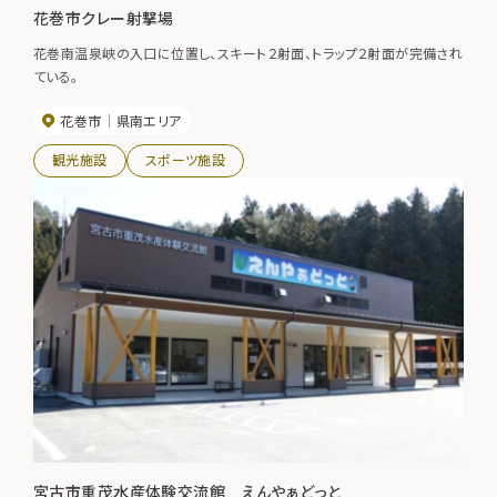
花巻市クレー射撃場
花巻南温泉峡の入口に位置し、スキート２射面、トラップ２射面が完備され
ている。
花巻市
県南エリア
観光施設
スポーツ施設
宮古市重茂水産体験交流館 えんやぁどっと