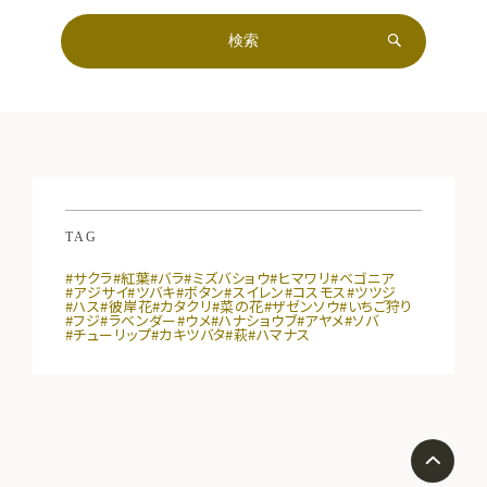
TAG
#サクラ
#紅葉
#バラ
#ミズバショウ
#ヒマワリ
#ベゴニア
#アジサイ
#ツバキ
#ボタン
#スイレン
#コスモス
#ツツジ
#ハス
#彼岸花
#カタクリ
#菜の花
#ザゼンソウ
#いちご狩り
#フジ
#ラベンダー
#ウメ
#ハナショウブ
#アヤメ
#ソバ
#チューリップ
#カキツバタ
#萩
#ハマナス