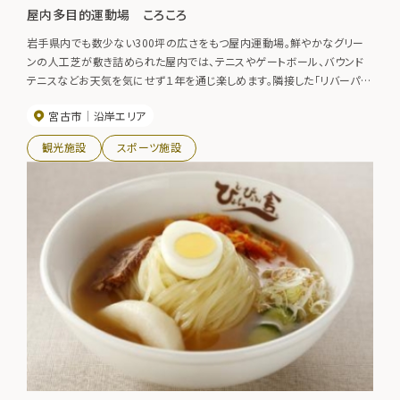
屋内多目的運動場 ころころ
岩手県内でも数少ない300坪の広さをもつ屋内運動場。鮮やかなグリー
ンの人工芝が敷き詰められた屋内では、テニスやゲートボール、バウンド
テニスなどお天気を気にせず１年を通じ楽しめます。隣接した「リバーパー
クにいさと」には「閉伊川オートキャンプ場」や宿泊交流施設「湯ったり館」
宮古市
沿岸エリア
などもありキャンプや宿泊と組み合わせて利用するのもお勧めです。施設
全面使用：３時間以内5,400円、５時間以内7,560円
観光施設
スポーツ施設