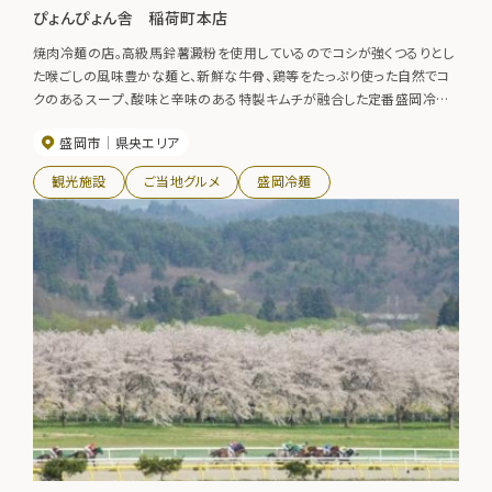
ぴょんぴょん舎 稲荷町本店
焼肉冷麺の店。高級馬鈴薯澱粉を使用しているのでコシが強くつるりとし
た喉ごしの風味豊かな麺と、新鮮な牛骨、鶏等をたっぷり使った自然でコ
クのあるスープ、酸味と辛味のある特製キムチが融合した定番盛岡冷麺
の他、盛岡温麺、本場韓国の味と素材にこだわったそば冷麺、焼肉、石焼
盛岡市
県央エリア
ビビンバも人気。●盛岡駅前店 TEL019-606-1067●都南店
TEL019-639-7666●オンマーキッチンイオン盛岡店 TEL019-605-
観光施設
ご当地グルメ
盛岡冷麺
2761●冷麺工房（冷麺の手づくり体験） TEL019-691-7611