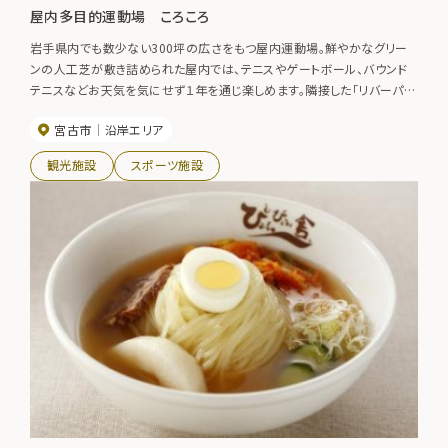
屋内多目的運動場 ころころ
岩手県内でも数少ない300坪の広さをもつ屋内運動場。鮮やかなグリー
ンの人工芝が敷き詰められた屋内では、テニスやゲートボール、バウンド
テニスなどお天気を気にせず１年を通じ楽しめます。隣接した「リバーパー
クにいさと」には「閉伊川オートキャンプ場」や宿泊交流施設「湯ったり館」
宮古市
沿岸エリア
などもありキャンプや宿泊と組み合わせて利用するのもお勧めです。施設
全面使用：３時間以内5,400円、５時間以内7,560円
観光施設
スポーツ施設