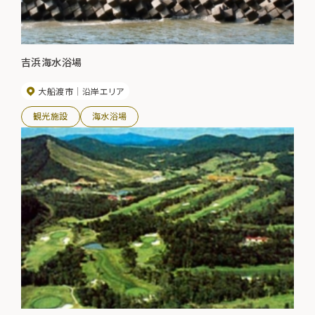
吉浜海水浴場
大船渡市
沿岸エリア
観光施設
海水浴場