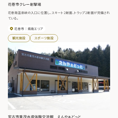
花巻市クレー射撃場
花巻南温泉峡の入口に位置し、スキート２射面、トラップ２射面が完備され
ている。
花巻市
県南エリア
観光施設
スポーツ施設
宮古市重茂水産体験交流館 えんやぁどっと