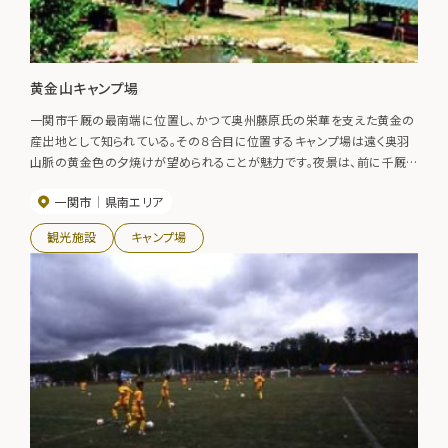
黄金山キャンプ場
一関市千厩の最南端に位置し、かつて奥州藤原氏の栄華を支えた黄金の
産出地として知られている。その８合目に位置するキャンプ場は遠く奥羽
山脈の黄金色の夕焼けが望められることが魅力です。夜景は、前に千厩
の町並み、後ろに漁火の太平洋が見える景観スポットとなり、見物客が絶
一関市
県南エリア
えません。【利用期間】５月１日（ゴールデンウィークの頃）～１０月３１日
観光施設
キャンプ場