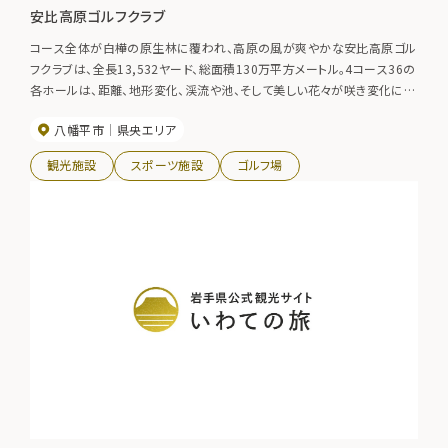
安比高原ゴルフクラブ
コース全体が白樺の原生林に覆われ、高原の風が爽やかな安比高原ゴル
フクラブは、全長13,532ヤード、総面積130万平方メートル。4コース36の
各ホールは、距離、地形変化、渓流や池、そして美しい花々が咲き変化に富
んでおり、天候や日々のコースセッティングにより千変万化する戦略の醍
八幡平市
県央エリア
醐味を堪能できるコース。
観光施設
スポーツ施設
ゴルフ場