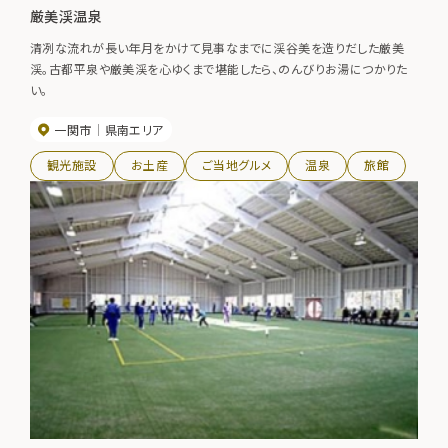
厳美渓温泉
清冽な流れが長い年月をかけて見事なまでに渓谷美を造りだした厳美
渓。古都平泉や厳美渓を心ゆくまで堪能したら、のんびりお湯につかりた
い。
一関市
県南エリア
観光施設
お土産
ご当地グルメ
温泉
旅館