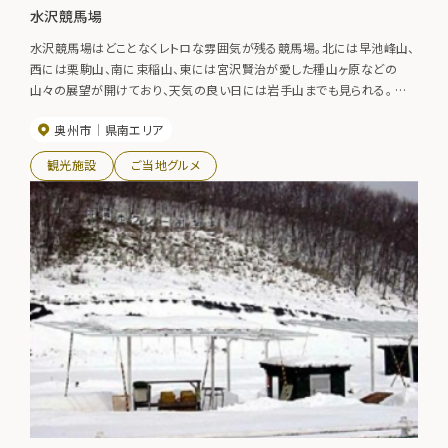
水沢競馬場
水沢競馬場はどことなくレトロな雰囲気が残る競馬場。北には早池峰山、
西には栗駒山、南に束稲山、東には宮沢賢治が愛した種山ヶ原などの
山々の展望が開けており、天気の良い日には岩手山までも見られる。 春
には競馬場を取り囲むように植えられた約150本のソメイヨシノが見事に
奥州市
県南エリア
咲き乱れ、一般公開時には大勢の花見客でにぎわう。
観光施設
ご当地グルメ