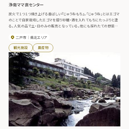
浄南ママ直センター
炭火で１つ１つ焼き上げる香ばしい『じゅうねもち』。「じゅうね」とはエゴマ
のことで自家栽培したエゴマを摺り砂糖・酒を入れてもちにたっぷりと塗
る。人気の品で土・日のみの販売となっている。他にも採れたての野菜な
ど手頃な価格で販売されている。
二戸市
県北エリア
観光施設
農産物