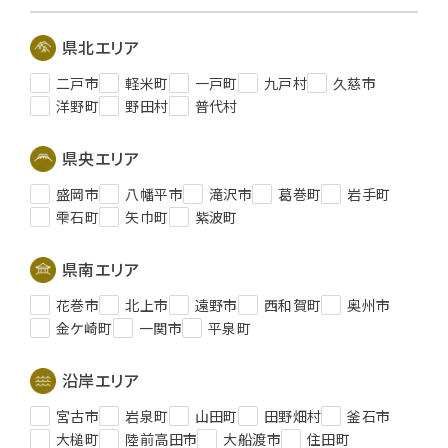
県北エリア
二戸市
軽米町
一戸町
九戸村
久慈市
洋野町
野田村
普代村
県央エリア
盛岡市
八幡平市
滝沢市
葛巻町
岩手町
雫石町
矢巾町
紫波町
県南エリア
花巻市
北上市
遠野市
西和賀町
奥州市
金ケ崎町
一関市
平泉町
沿岸エリア
宮古市
岩泉町
山田町
田野畑村
釜石市
大槌町
陸前高田市
大船渡市
住田町