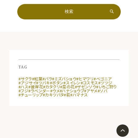
TAG
#サクラ
#紅葉
#バラ
#ミズバショウ
#ヒマワリ
#ベゴニア
#アジサイ
#ツバキ
#ボタン
#スイレン
#コスモス
#ツツジ
#ハス
#彼岸花
#カタクリ
#菜の花
#ザゼンソウ
#いちご狩り
#フジ
#ラベンダー
#ウメ
#ハナショウブ
#アヤメ
#ソバ
#チューリップ
#カキツバタ
#萩
#ハマナス