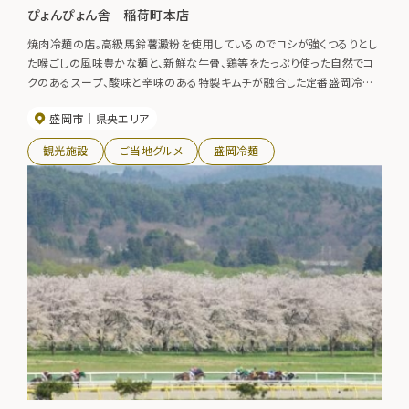
ぴょんぴょん舎 稲荷町本店
焼肉冷麺の店。高級馬鈴薯澱粉を使用しているのでコシが強くつるりとし
た喉ごしの風味豊かな麺と、新鮮な牛骨、鶏等をたっぷり使った自然でコ
クのあるスープ、酸味と辛味のある特製キムチが融合した定番盛岡冷麺
の他、盛岡温麺、本場韓国の味と素材にこだわったそば冷麺、焼肉、石焼
盛岡市
県央エリア
ビビンバも人気。●盛岡駅前店 TEL019-606-1067●都南店
TEL019-639-7666●オンマーキッチンイオン盛岡店 TEL019-605-
観光施設
ご当地グルメ
盛岡冷麺
2761●冷麺工房（冷麺の手づくり体験） TEL019-691-7611