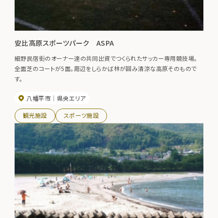
安比高原スポーツパーク ASPA
細野民宿街のオーナー達の共同出資でつくられたサッカー専用競技場。
全面芝のコートが5面。周辺をしらかば林が囲み清涼な高原そのもので
す。
八幡平市
県央エリア
観光施設
スポーツ施設